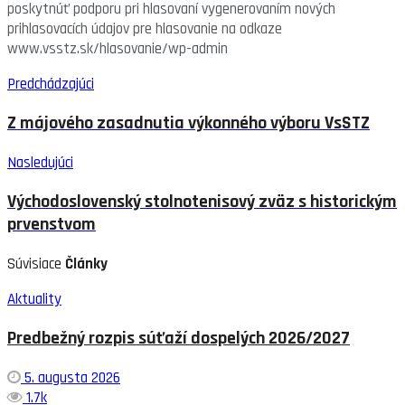
poskytnúť podporu pri hlasovaní vygenerovaním nových
prihlasovacích údajov pre hlasovanie na odkaze
www.vsstz.sk/hlasovanie/wp-admin
Predchádzajúci
Z májového zasadnutia výkonného výboru VsSTZ
Nasledujúci
Východoslovenský stolnotenisový zväz s historickým
prvenstvom
Súvisiace
Články
Aktuality
Predbežný rozpis súťaží dospelých 2026/2027
5. augusta 2026
1.7k