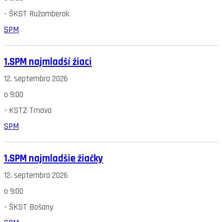
-
ŠKST Ružomberok
SPM
1.SPM najmladší žiaci
12. septembra 2026
o
9:00
-
KSTZ Trnava
SPM
1.SPM najmladšie žiačky
12. septembra 2026
o
9:00
-
ŠKST Bošany