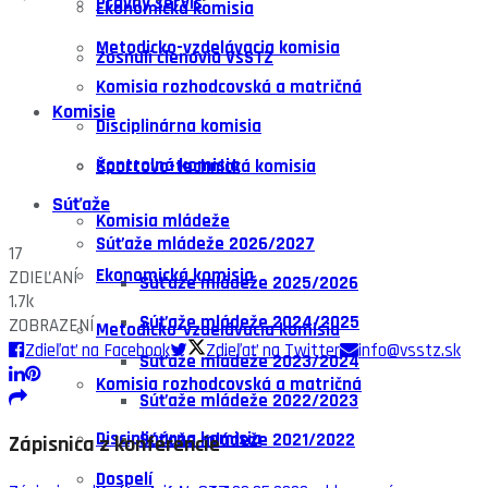
Právny servis
Ekonomická komisia
Metodicko-vzdelávacia komisia
Zosnulí členovia VsSTZ
Komisia rozhodcovská a matričná
Komisie
Disciplinárna komisia
Kontrolná komisia
Športovo-technická komisia
Súťaže
Komisia mládeže
Súťaže mládeže 2026/2027
17
Ekonomická komisia
ZDIEĽANÍ
Súťaže mládeže 2025/2026
1.7k
Súťaže mládeže 2024/2025
ZOBRAZENÍ
Metodicko-vzdelávacia komisia
Zdieľať na Facebook
Zdieľať na Twitter
info@vsstz.sk
Súťaže mládeže 2023/2024
Komisia rozhodcovská a matričná
Súťaže mládeže 2022/2023
Disciplinárna komisia
Súťaže mládeže 2021/2022
Zápisnica z konferencie
Dospelí