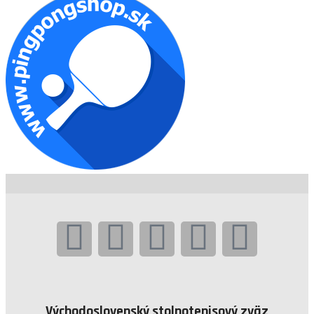
Východoslovenský stolnotenisový zväz