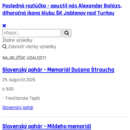
Posledná rozlúčka - opustil nás Alexander Balázs,
dlhoročná ikona klubu ŠK Jablonov nad Turňou
Žiadne výsledky
Zobraziť všetky výsledky
NAJBLIŽŠIE UDALOSTI
Slovenský pohár – Memoriál Dušana Štraucha
29. augusta 2026
o
9:00
-
Trenčianska Teplá
Slovenský pohár
Slovenský pohár – Mildeho memoriál