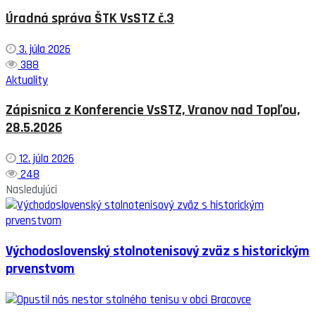
Úradná správa ŠTK VsSTZ č.3
3. júla 2026
388
Aktuality
Zápisnica z Konferencie VsSTZ, Vranov nad Topľou,
28.5.2026
12. júla 2026
248
Nasledujúci
Východoslovenský stolnotenisový zväz s historickým
prvenstvom