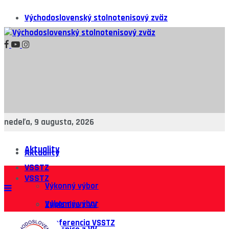
Východoslovenský stolnotenisový zväz
nedeľa, 9 augusta, 2026
Aktuality
Aktuality
VSSTZ
VSSTZ
Výkonný výbor
Výkonný výbor
Zápisnice z VV
Konferencia VSSTZ