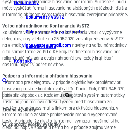
systému pre elektronické hlasovanie per rollam. Súčasne si budú
Dokumenty
môcť vyskúšať formu hlasovania na skúšobných otázkach. ďalšie
informácie ohľadom samotného hlasovania zverejníme priebežne.
Dokumenty VSSTZ
Voľba náhradníkov na Konferenciu VsSTZ
Zákony a predpisy o športe
Za účelom voľby náhradníkov na konferenciu VsSTZ vyzývame
delegátov, aby v lehote do 25.05.2020 zaslali predsedovi VsSTZ
na e-mail:
vinco.vsstz@gmail.com
návrhy na voľbu náhradníkov
Bulletin VSSTZ
a to samostatne za PO a KE kraj. Predmetom hlasovania per
rollam budú následne dvaja náhradníci pre každý kraj, ktorí
Kontakt
dostanú najväčší počet návrhov.
Podpora a informácie ohľadom hlasovania
Informácia pre delegátov. V prípade akýchkoľvek problémov pri
hlasovaní prosíme kontaktovať: JUDr. Daniel Fink, 0907 945 370,
daniel.fink@pobox.sk. Každému delegátovi systém automaticky
zaslal na jeho mailovú adresu týždeň pred hlasovaním zo
systému wordpress mail s linkom pre aktiváciu hlasovania, v
Žiadne výsledky
ktorom mu bolo zaslané prihlasovacie meno a vygenerované
heslo. V prípade, že niekto tento mail vymazal, nevšimol si ho
Zobraziť všetky výsledky
alebo bol napr. v spame a nemá ho, v prípade záujmu vieme