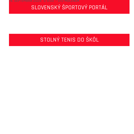
19. SEPTEMBRA 2026
O
9:00
-
STO MOČENOK
SPM
SLOVENSKÝ ŠPORTOVÝ PORTÁL
STOLNÝ TENIS DO ŠKÔL