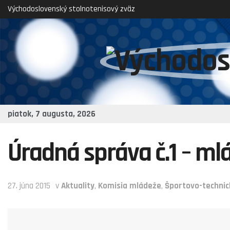
Východoslovenský stolnotenisový zväz
piatok, 7 augusta, 2026
Úradná správa č.1 – m
27. júna 2015
v
Aktuality
,
Komisia mládeže
,
Športovo-technic