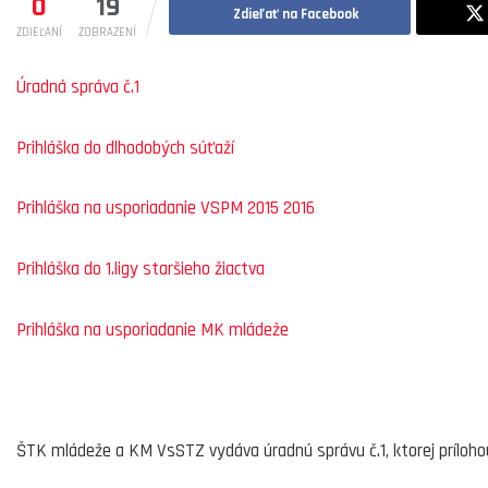
0
19
Zdieľať na Facebook
ZDIEĽANÍ
ZOBRAZENÍ
Úradná správa č.1
Prihláška do dlhodobých súťaží
Prihláška na usporiadanie VSPM 2015 2016
Prihláška do 1.ligy staršieho žiactva
Prihláška na usporiadanie MK mládeže
ŠTK mládeže a KM VsSTZ vydáva úradnú správu č.1, ktorej príloho