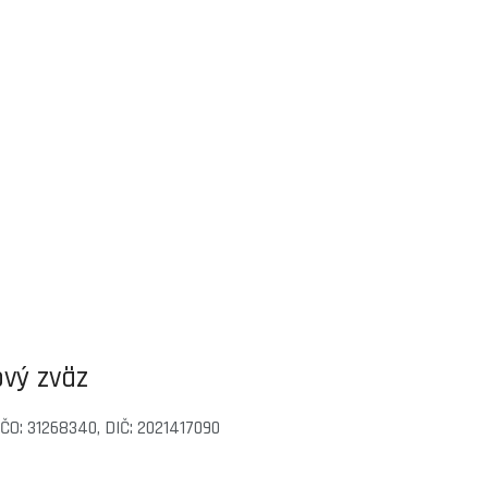
vý zväz
 IČO: 31268340, DIČ: 2021417090