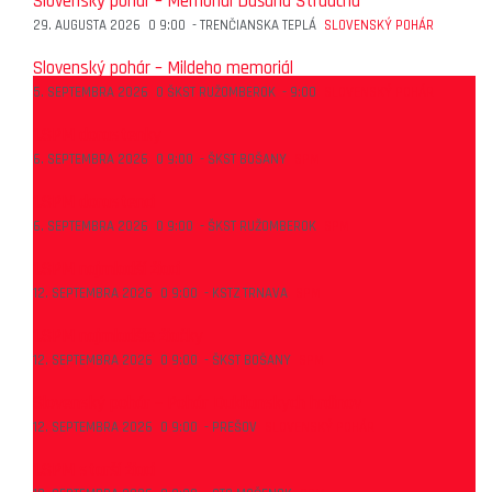
Slovenský pohár – Memoriál Dušana Štraucha
29. AUGUSTA 2026
O
9:00
-
TRENČIANSKA TEPLÁ
SLOVENSKÝ POHÁR
Slovenský pohár – Mildeho memoriál
5. SEPTEMBRA 2026
O
ŠKST RUŽOMBEROK
-
9:00
SLOVENSKÝ POHÁR
1.SPM dorastenky
6. SEPTEMBRA 2026
O
9:00
-
ŠKST BOŠANY
SPM
1.SPM dorastenci
6. SEPTEMBRA 2026
O
9:00
-
ŠKST RUŽOMBEROK
SPM
1.SPM najmladší žiaci
12. SEPTEMBRA 2026
O
9:00
-
KSTZ TRNAVA
SPM
1.SPM najmladšie žiačky
12. SEPTEMBRA 2026
O
9:00
-
ŠKST BOŠANY
SPM
Slovenský pohár – Pohár Duklianskych hrdinov
12. SEPTEMBRA 2026
O
9:00
-
PREŠOV
SLOVENSKÝ POHÁR
1.SPM starší žiaci