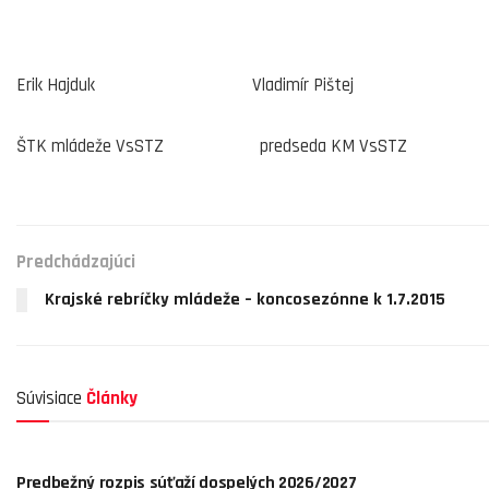
Erik Hajduk Vladimír Pištej
ŠTK mládeže VsSTZ predseda KM VsSTZ
Predchádzajúci
Krajské rebríčky mládeže – koncosezónne k 1.7.2015
Súvisiace
Články
AKTUALITY
Predbežný rozpis súťaží dospelých 2026/2027