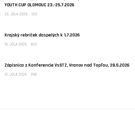
YOUTH CUP OLOMOUC 23.-25.7.2026
26. JÚLA 2026
123
AKTUALITY
Krajský rebríček dospelých k 1.7.2026
15. JÚLA 2026
822
AKTUALITY
Zápisnica z Konferencie VsSTZ, Vranov nad Topľou, 28.5.2026
12. JÚLA 2026
248