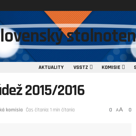
AKTUALITY
VSSTZ
KOMISIE
ládež 2015/2016
0
A
0
ká komisia
Čas čítania: 1 min čítania
A