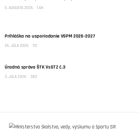
5. AUGUSTA 2026
1.6K
AKTUALITY
Prihláška na usporiadanie VSPM 2026-2027
26. JÚLA 2026
112
AKTUALITY
Úradná správa ŠTK VsSTZ č.3
3. JÚLA 2026
383