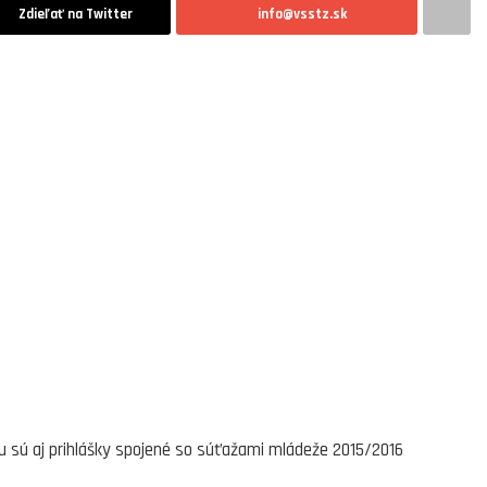
Zdieľať na Twitter
info@vsstz.sk
u sú aj prihlášky spojené so súťažami mládeže 2015/2016