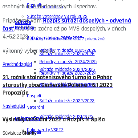
Dospelí
osobných aj funkcionárskych úspechov.
Kontrolná komisia
Súťaže veteránov VS rok 2022
Prinášame Vám
Rozpis súťaží dospelých – odvetná
Súťaže
Rebríčky
časť
, ktorá sa začne až po MVS dospelých, v dňoch
4.-5.2.2023.
Súťaže mládeže 2026/2027
Rebríčky mládeže 2026/2027 priebežné
Výkonný výbor VsSTZ
Rebríčky mládeže 2025/2026
Súťaže mládeže 2025/2026
Rebríčky mládeže 2024/2025
Predchádzajúci
Súťaže mládeže 2024/2025
Rebríčky mládeže 2023/2024
31. ročník stolnotenisového turnaja o Pohár
Rebríčky mládeže 2022/2023
starostky obce Gemerská Poloma – 6.1.2023
Súťaže mládeže 2023/2024
Propozície
Dospelí
Súťaže mládeže 2022/2023
Nasledujúci
Veteráni
Súťaže mládeže 2021/2022
Dokumenty
Výsledky veteráni 2022 a Rozpis M Spiša
Dokumenty VSSTZ
Dospelí
Súvisiace
Články