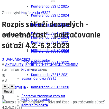
Zápisnice z VV
Konferencia VsSTZ 2025
Žiadne výsledky
Konferencia VSSTZ
Konferencia VsSTZ 2024
Rozpis súťaží dospelých –
Konferencia VsSTZ 2023
Konferencia VsSTZ 2025
odvetná časť – pokračovanie
Konferencia VSSTZ 2022
Zobraziť všetky výsledky
Konferencia VsSTZ 2024
Konferencia VSSTZ 2021
súťaží 4.2.-5.2.2023
Konferencia VsSTZ 2023
Konferencia VSSTZ 2020
3. JANUÁRA 2023
História predsedov
Konferencia VSSTZ 2022
V
AKTUALITY
,
ŠPORTOVO-TECHNICKÁ KOMISIA
Právny servis
ČAS ČÍTANIA: 1 MIN ČÍTANIA
Konferencia VSSTZ 2021
10
Zosnulí členovia VsSTZ
A
A
A
A
Komisie
Konferencia VSSTZ 2020
Reset
Športovo-technická komisia
0
História predsedov
Komisia mládeže