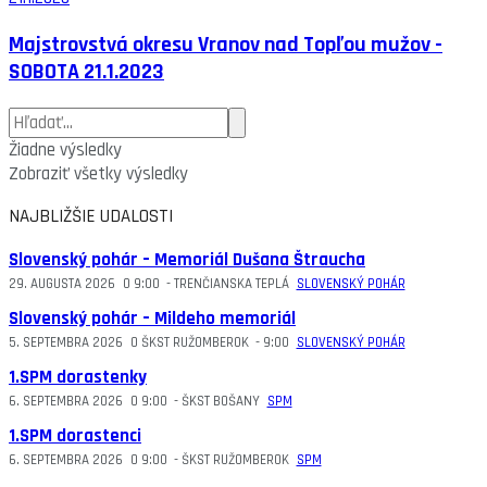
Majstrovstvá okresu Vranov nad Topľou mužov -
SOBOTA 21.1.2023
Žiadne výsledky
Zobraziť všetky výsledky
NAJBLIŽŠIE UDALOSTI
Slovenský pohár – Memoriál Dušana Štraucha
29. AUGUSTA 2026
O
9:00
-
TRENČIANSKA TEPLÁ
SLOVENSKÝ POHÁR
Slovenský pohár – Mildeho memoriál
5. SEPTEMBRA 2026
O
ŠKST RUŽOMBEROK
-
9:00
SLOVENSKÝ POHÁR
1.SPM dorastenky
6. SEPTEMBRA 2026
O
9:00
-
ŠKST BOŠANY
SPM
1.SPM dorastenci
6. SEPTEMBRA 2026
O
9:00
-
ŠKST RUŽOMBEROK
SPM