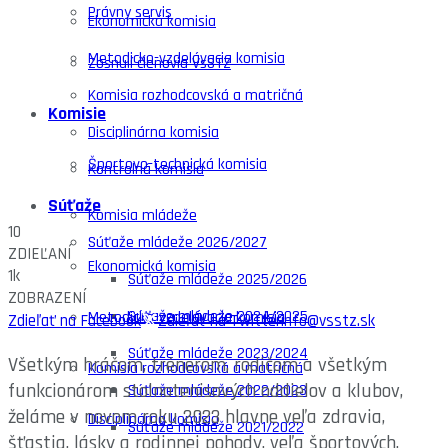
Právny servis
Ekonomická komisia
Metodicko-vzdelávacia komisia
Zosnulí členovia VsSTZ
Komisia rozhodcovská a matričná
Komisie
Disciplinárna komisia
Športovo-technická komisia
Kontrolná komisia
Súťaže
Komisia mládeže
10
Súťaže mládeže 2026/2027
ZDIEĽANÍ
Ekonomická komisia
1k
Súťaže mládeže 2025/2026
ZOBRAZENÍ
Súťaže mládeže 2024/2025
Metodicko-vzdelávacia komisia
Zdieľať na Facebook
Zdieľať na Twitter
info@vsstz.sk
Súťaže mládeže 2023/2024
Všetkým hráčom, trénerom, rodičom a všetkým
Komisia rozhodcovská a matričná
funkcionárom stolnotenisových oddielov a klubov,
Súťaže mládeže 2022/2023
želáme v novom roku 2023 hlavne veľa zdravia,
Disciplinárna komisia
Súťaže mládeže 2021/2022
šťastia, lásky a rodinnej pohody, veľa športových,