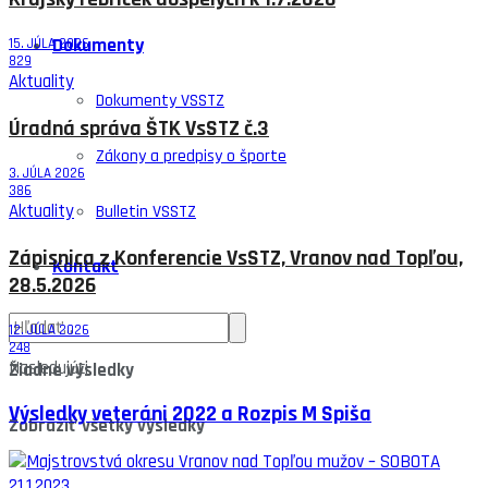
Dokumenty
15. JÚLA 2026
829
Aktuality
Dokumenty VSSTZ
Úradná správa ŠTK VsSTZ č.3
Zákony a predpisy o športe
3. JÚLA 2026
386
Aktuality
Bulletin VSSTZ
Zápisnica z Konferencie VsSTZ, Vranov nad Topľou,
Kontakt
28.5.2026
12. JÚLA 2026
248
Nasledujúci
Žiadne výsledky
Výsledky veteráni 2022 a Rozpis M Spiša
Zobraziť všetky výsledky