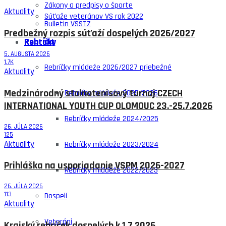
Zákony a predpisy o športe
Aktuality
Súťaže veteránov VS rok 2022
Bulletin VSSTZ
Predbežný rozpis súťaží dospelých 2026/2027
Rebríčky
Kontakt
5. AUGUSTA 2026
1.7K
Rebríčky mládeže 2026/2027 priebežné
Aktuality
Medzinárodný stolnotenisový turnaj CZECH
Rebríčky mládeže 2025/2026
INTERNATIONAL YOUTH CUP OLOMOUC 23.-25.7.2026
Rebríčky mládeže 2024/2025
26. JÚLA 2026
125
Aktuality
Rebríčky mládeže 2023/2024
Prihláška na usporiadanie VSPM 2026-2027
Rebríčky mládeže 2022/2023
26. JÚLA 2026
113
Dospelí
Aktuality
Veteráni
Krajský rebríček dospelých k 1.7.2026