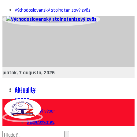
Východoslovenský stolnotenisový zväz
piatok, 7 augusta, 2026
Aktuality
Aktuality
VSSTZ
VSSTZ
Výkonný výbor
Výkonný výbor
Zápisnice z VV
Konferencia VSSTZ