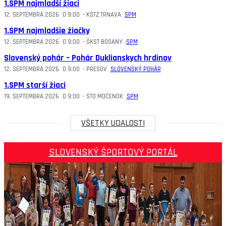
1.SPM najmladší žiaci
12. SEPTEMBRA 2026
O
9:00
-
KSTZ TRNAVA
SPM
1.SPM najmladšie žiačky
12. SEPTEMBRA 2026
O
9:00
-
ŠKST BOŠANY
SPM
Slovenský pohár – Pohár Duklianskych hrdinov
12. SEPTEMBRA 2026
O
9:00
-
PREŠOV
SLOVENSKÝ POHÁR
1.SPM starší žiaci
19. SEPTEMBRA 2026
O
9:00
-
STO MOČENOK
SPM
VŠETKY UDALOSTI
SLOVENSKÝ ŠPORTOVÝ PORTÁL