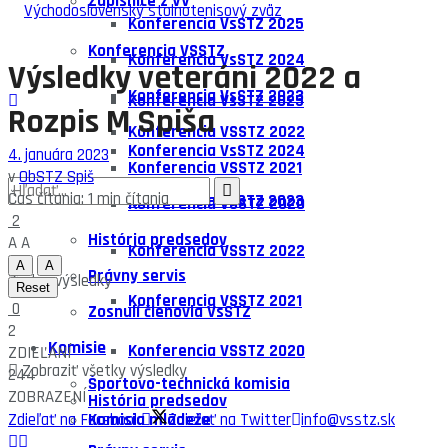
Zápisnice z VV
Konferencia VsSTZ 2025
Konferencia VSSTZ
Konferencia VsSTZ 2024
Výsledky veteráni 2022 a
Konferencia VsSTZ 2023
Konferencia VsSTZ 2025
Rozpis M Spiša
Konferencia VSSTZ 2022
Konferencia VsSTZ 2024
4. januára 2023
Konferencia VSSTZ 2021
v
ObSTZ Spiš
Čas čítania: 1 min čítania
Konferencia VsSTZ 2023
Konferencia VSSTZ 2020
2
História predsedov
A
A
Konferencia VSSTZ 2022
A
A
Právny servis
Žiadne výsledky
Reset
Konferencia VSSTZ 2021
0
Zosnulí členovia VsSTZ
2
Komisie
Konferencia VSSTZ 2020
ZDIEĽANÍ
Zobraziť všetky výsledky
244
Športovo-technická komisia
ZOBRAZENÍ
História predsedov
Zdieľať na Facebook
Komisia mládeže
Zdieľať na Twitter
info@vsstz.sk