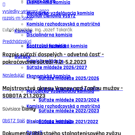
Právny servis
Ekonomická komisia
vysledky-veterani-2022
Metodicko-vzdelávacia komisia
Zosnulí členovia VsSTZ
rozpis-m-spisa
Komisia rozhodcovská a matričná
Ľuboš Marcinko, Ing. Jozef Tokarčík
Komisie
Disciplinárna komisia
Predchádzajúci
Kontrolná komisia
Športovo-technická komisia
Rozpis súťaží dospelých – odvetná časť –
Súťaže
Komisia mládeže
pokračovanie súťaží 4.2.-5.2.2023
Súťaže mládeže 2026/2027
Nasledujúci
Ekonomická komisia
Súťaže mládeže 2025/2026
Majstrovstvá okresu Vranov nad Topľou mužov –
Súťaže mládeže 2024/2025
Metodicko-vzdelávacia komisia
SOBOTA 21.1.2023
Súťaže mládeže 2023/2024
Komisia rozhodcovská a matričná
Súvisiace
Články
Súťaže mládeže 2022/2023
ObSTZ Spiš
Disciplinárna komisia
Súťaže mládeže 2021/2022
Dospelí
Dokumenty Oblastného stolnotenisového zväzu