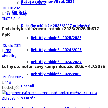
Súťaže veteránov VS rok 2022
Bulletin VSSTZ
13. júla 2025
Kontakt
129
Rebríčky
ObSTZ Spiš
Rebríčky mládeže 2026/2027 priebežné
Podklady k súťažnému ročníku 2025/2026 ObSTZ
Spiš
Rebríčky mládeže 2025/2026
13. júla 2025
Rebríčky mládeže 2024/2025
253
Aktuality
Rebríčky mládeže 2023/2024
Letný stolnotenisový kemp mládeže 30.6. – 4.7.2025
Rebríčky mládeže 2022/2023
19. júna 2025
148
Dospelí
Nasledujúci
Veteráni