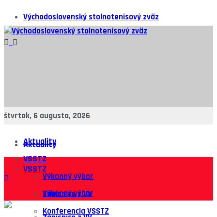
Východoslovenský stolnotenisový zväz
štvrtok, 6 augusta, 2026
Aktuality
Aktuality
VSSTZ
VSSTZ
Výkonný výbor
Výkonný výbor
Zápisnice z VV
Konferencia VSSTZ