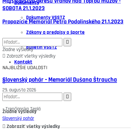
Majstrovstvá okresu Vranov nad Topľou mužov -
Dokumenty
SOBOTA 21.1.2023
Dokumenty VSSTZ
Propozície Memoriál Petra Podolinského 21.1.2023
Zákony a predpisy o športe
Bulletin VSSTZ
Žiadne výsledky
Zobraziť všetky výsledky
Kontakt
NAJBLIŽŠIE UDALOSTI
Slovenský pohár – Memoriál Dušana Štraucha
29. augusta 2026
o
9:00
-
Trenčianska Teplá
Žiadne výsledky
Slovenský pohár
Zobraziť všetky výsledky