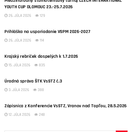
Medzinárodný stolnotenisový turnaj CZECH INTERNATIONAL
YOUTH CUP OLOMOUC 23.-25.7.2026
26. JÚLA 2026
129
AKTUALITY
Prihláška na usporiadanie VSPM 2026-2027
26. JÚLA 2026
114
AKTUALITY
Krajský rebríček dospelých k 1.7.2026
15. JÚLA 2026
835
AKTUALITY
Úradná správa ŠTK VsSTZ č.3
3. JÚLA 2026
388
AKTUALITY
Zápisnica z Konferencie VsSTZ, Vranov nad Topľou, 28.5.2026
12. JÚLA 2026
248