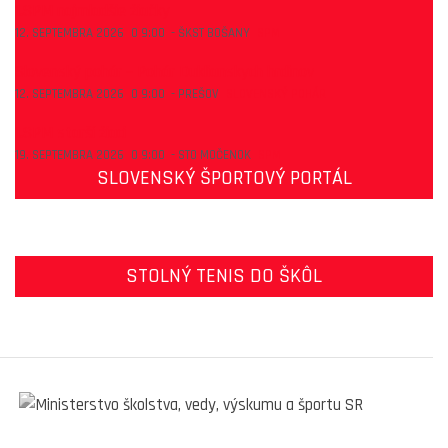
1.SPM najmladšie žiačky
12. SEPTEMBRA 2026
O
9:00
-
ŠKST BOŠANY
SPM
Slovenský pohár – Pohár Duklianskych hrdinov
12. SEPTEMBRA 2026
O
9:00
-
PREŠOV
SLOVENSKÝ POHÁR
1.SPM starší žiaci
19. SEPTEMBRA 2026
O
9:00
-
STO MOČENOK
SPM
SLOVENSKÝ ŠPORTOVÝ PORTÁL
STOLNÝ TENIS DO ŠKÔL