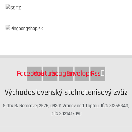
Facebook
Youtube
Instagram
Envelope
Rss
Východoslovenský stolnotenisový zväz
Sídlo: B. Němcovej 2575, 09301 Vranov nad Topľou, IČO: 31268340,
DIČ: 2021417090