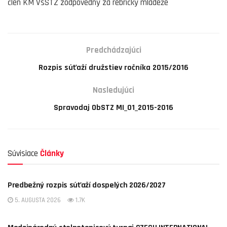
člen KM VsSTZ zodpovedný za rebríčky mládeže
Predchádzajúci
Rozpis súťaží družstiev ročníka 2015/2016
Nasledujúci
Spravodaj ObSTZ MI_01_2015-2016
Súvisiace
Články
AKTUALITY
Predbežný rozpis súťaží dospelých 2026/2027
5. AUGUSTA 2026
1.7K
AKTUALITY