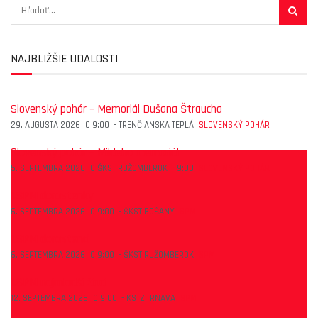
NAJBLIŽŠIE UDALOSTI
Slovenský pohár – Memoriál Dušana Štraucha
29. AUGUSTA 2026
O
9:00
-
TRENČIANSKA TEPLÁ
SLOVENSKÝ POHÁR
Slovenský pohár – Mildeho memoriál
5. SEPTEMBRA 2026
O
ŠKST RUŽOMBEROK
-
9:00
SLOVENSKÝ POHÁR
1.SPM dorastenky
6. SEPTEMBRA 2026
O
9:00
-
ŠKST BOŠANY
SPM
1.SPM dorastenci
6. SEPTEMBRA 2026
O
9:00
-
ŠKST RUŽOMBEROK
SPM
1.SPM najmladší žiaci
12. SEPTEMBRA 2026
O
9:00
-
KSTZ TRNAVA
SPM