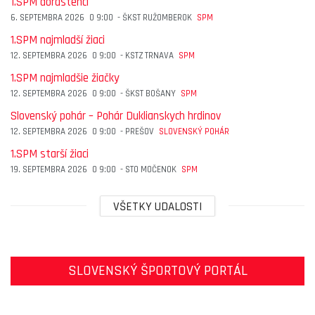
1.SPM dorastenci
6. SEPTEMBRA 2026
O
9:00
-
ŠKST RUŽOMBEROK
SPM
1.SPM najmladší žiaci
12. SEPTEMBRA 2026
O
9:00
-
KSTZ TRNAVA
SPM
1.SPM najmladšie žiačky
12. SEPTEMBRA 2026
O
9:00
-
ŠKST BOŠANY
SPM
Slovenský pohár – Pohár Duklianskych hrdinov
12. SEPTEMBRA 2026
O
9:00
-
PREŠOV
SLOVENSKÝ POHÁR
1.SPM starší žiaci
19. SEPTEMBRA 2026
O
9:00
-
STO MOČENOK
SPM
VŠETKY UDALOSTI
SLOVENSKÝ ŠPORTOVÝ PORTÁL