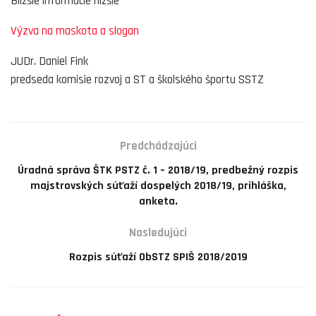
Bližšie informácie nižšie
Výzva na maskota a slogan
JUDr. Daniel Fink
predseda komisie rozvoj a ST a školského športu SSTZ
Predchádzajúci
Úradná správa ŠTK PSTZ č. 1 – 2018/19, predbežný rozpis
majstrovských súťaží dospelých 2018/19, prihláška,
anketa.
Nasledujúci
Rozpis súťaží ObSTZ SPIŠ 2018/2019