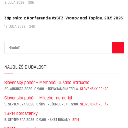
3. JÚLA 2026
386
AKTUALITY
Zápisnica z Konferencie VsSTZ, Vranov nad Topľou, 28.5.2026
12. JÚLA 2026
248
NAJBLIŽŠIE UDALOSTI
Slovenský pohár – Memoriál Dušana Štraucha
29. AUGUSTA 2026
O
9:00
-
TRENČIANSKA TEPLÁ
SLOVENSKÝ POHÁR
Slovenský pohár – Mildeho memoriál
5. SEPTEMBRA 2026
O
ŠKST RUŽOMBEROK
-
9:00
SLOVENSKÝ POHÁR
1.SPM dorastenky
6. SEPTEMBRA 2026
O
9:00
-
ŠKST BOŠANY
SPM