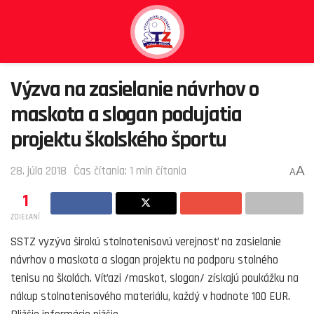
Výzva na zasielanie návrhov o
maskota a slogan podujatia
projektu školského športu
A
28. júla 2018
Čas čítania: 1 min čítania
A
1
ZDIEĽANÍ
SSTZ vyzýva širokú stolnotenisovú verejnosť na zasielanie
návrhov o maskota a slogan projektu na podporu stolného
tenisu na školách. Víťazi /maskot, slogan/ získajú poukážku na
nákup stolnotenisového materiálu, každý v hodnote 100 EUR.