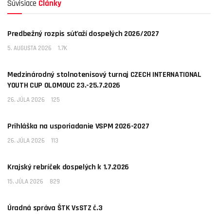
Súvisiace
Články
AKTUALITY
Predbežný rozpis súťaží dospelých 2026/2027
5. AUGUSTA 2026
1.7K
AKTUALITY
Medzinárodný stolnotenisový turnaj CZECH INTERNATIONAL
YOUTH CUP OLOMOUC 23.-25.7.2026
26. JÚLA 2026
125
AKTUALITY
Prihláška na usporiadanie VSPM 2026-2027
26. JÚLA 2026
113
AKTUALITY
Krajský rebríček dospelých k 1.7.2026
15. JÚLA 2026
829
AKTUALITY
Úradná správa ŠTK VsSTZ č.3