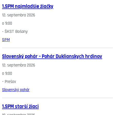
1.SPM najmladšie žiačky
12. septembra 2026
o
9:00
-
ŠKST Bošany
SPM
Slovenský pohár – Pohár Duklianskych hrdinov
12. septembra 2026
o
9:00
-
Prešov
Slovenský pohár
1.SPM starší žiaci