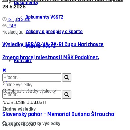
Dokumenty
28.5.2026
Dokumenty VSSTZ
12. júla 2026
248
Zákony a predpisy o športe
Nasledujúci
Výsledky URBÁR-VA-ZA-RI Cupu Harichovce
Bulletin VSSTZ
Zmena hracej miestnosti MŠK Podolínec.
Kontakt
Žiadne výsledky
Zobraziť všetky výsledky
NAJBLIŽŠIE UDALOSTI
Žiadne výsledky
Slovenský pohár – Memoriál Dušana Štraucha
Zobraziť všetky výsledky
29. augusta 2026