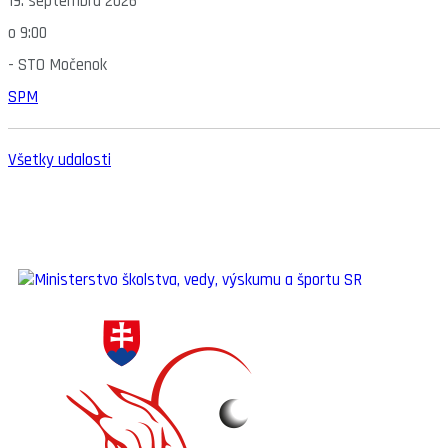
19. septembra 2026
o
9:00
-
STO Močenok
SPM
Všetky udalosti
SLOVENSKÝ ŠPORTOVÝ PORTÁL
STOLNÝ TENIS DO ŠKÔL