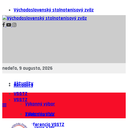
Východoslovenský stolnotenisový zväz
nedeľa, 9 augusta, 2026
Aktuality
Aktuality
VSSTZ
VSSTZ
Výkonný výbor
Výkonný výbor
Zápisnice z VV
Konferencia VSSTZ