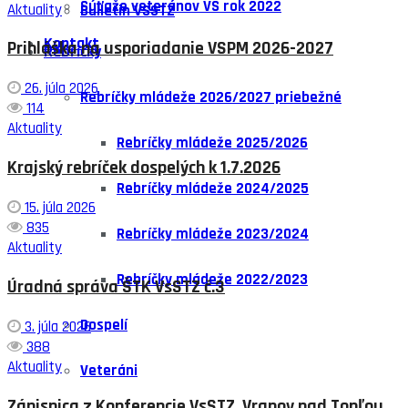
Súťaže veteránov VS rok 2022
Aktuality
Bulletin VSSTZ
Kontakt
Prihláška na usporiadanie VSPM 2026-2027
Rebríčky
26. júla 2026
Rebríčky mládeže 2026/2027 priebežné
114
Aktuality
Rebríčky mládeže 2025/2026
Krajský rebríček dospelých k 1.7.2026
Rebríčky mládeže 2024/2025
15. júla 2026
835
Rebríčky mládeže 2023/2024
Aktuality
Rebríčky mládeže 2022/2023
Úradná správa ŠTK VsSTZ č.3
Dospelí
3. júla 2026
388
Aktuality
Veteráni
Zápisnica z Konferencie VsSTZ, Vranov nad Topľou,