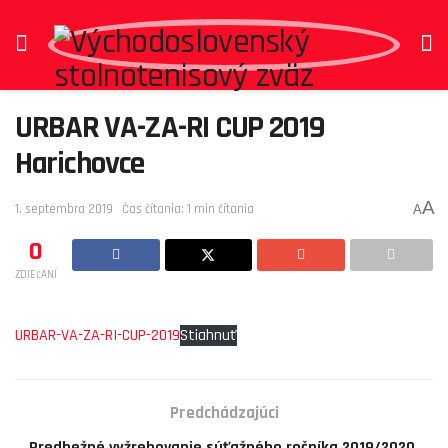
URBAR VA-ZA-RI CUP 2019
Harichovce
A
1. septembra 2019
Čas čítania: 1 min čítania
A
0
ZDIEĽANÍ
URBAR-VA-ZA-RI-CUP-2019
Stiahnuť
Predchádzajúci
Predbežné vyžrebovanie súťažného ročníka 2019/2020.