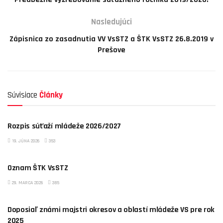
Nasledujúci
Zápisnica zo zasadnutia VV VsSTZ a ŠTK VsSTZ 26.8.2019 v
Prešove
Súvisiace
Články
NEZARADENÉ
Rozpis súťaží mládeže 2026/2027
19. JÚNA 2026
353
NEZARADENÉ
Oznam ŠTK VsSTZ
29. MARCA 2026
385
NEZARADENÉ
Doposiaľ známi majstri okresov a oblastí mládeže VS pre rok
2025