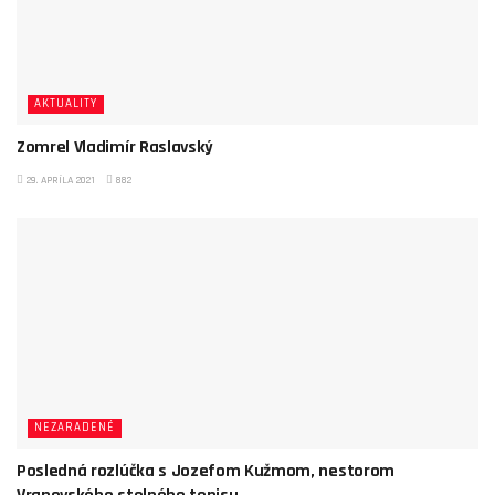
AKTUALITY
Zomrel Vladimír Raslavský
29. APRÍLA 2021
882
NEZARADENÉ
Posledná rozlúčka s Jozefom Kužmom, nestorom