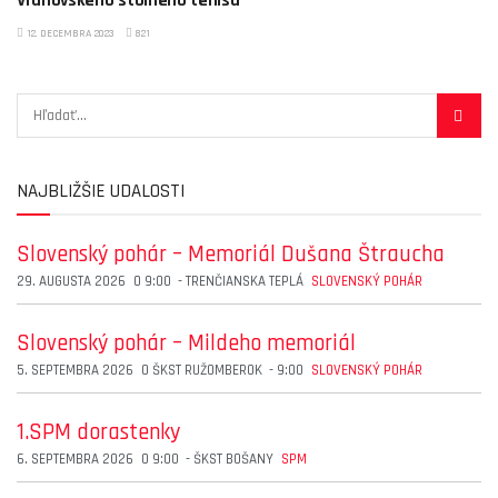
Vranovského stolného tenisu
12. DECEMBRA 2023
821
NAJBLIŽŠIE UDALOSTI
Slovenský pohár – Memoriál Dušana Štraucha
29. AUGUSTA 2026
O
9:00
-
TRENČIANSKA TEPLÁ
SLOVENSKÝ POHÁR
Slovenský pohár – Mildeho memoriál
5. SEPTEMBRA 2026
O
ŠKST RUŽOMBEROK
-
9:00
SLOVENSKÝ POHÁR
1.SPM dorastenky
6. SEPTEMBRA 2026
O
9:00
-
ŠKST BOŠANY
SPM