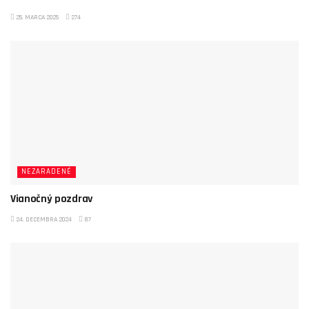
25. MARCA 2025
274
NEZARADENÉ
Vianočný pozdrav
24. DECEMBRA 2024
87