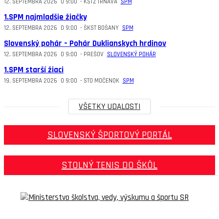
12. SEPTEMBRA 2026
O
9:00
-
KSTZ TRNAVA
SPM
1.SPM najmladšie žiačky
12. SEPTEMBRA 2026
O
9:00
-
ŠKST BOŠANY
SPM
Slovenský pohár – Pohár Duklianskych hrdinov
12. SEPTEMBRA 2026
O
9:00
-
PREŠOV
SLOVENSKÝ POHÁR
1.SPM starší žiaci
19. SEPTEMBRA 2026
O
9:00
-
STO MOČENOK
SPM
VŠETKY UDALOSTI
SLOVENSKÝ ŠPORTOVÝ PORTÁL
STOLNÝ TENIS DO ŠKÔL