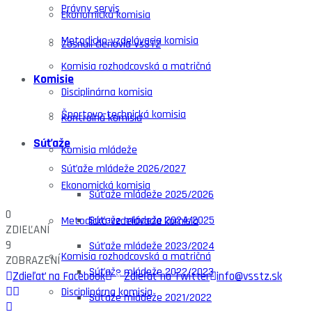
Právny servis
Ekonomická komisia
Metodicko-vzdelávacia komisia
Zosnulí členovia VsSTZ
Komisia rozhodcovská a matričná
Komisie
Disciplinárna komisia
Športovo-technická komisia
Kontrolná komisia
Súťaže
Komisia mládeže
Súťaže mládeže 2026/2027
Ekonomická komisia
Súťaže mládeže 2025/2026
0
Súťaže mládeže 2024/2025
Metodicko-vzdelávacia komisia
ZDIEĽANÍ
9
Súťaže mládeže 2023/2024
Komisia rozhodcovská a matričná
ZOBRAZENÍ
Súťaže mládeže 2022/2023
Zdieľať na Facebook
Zdieľať na Twitter
info@vsstz.sk
Disciplinárna komisia
Súťaže mládeže 2021/2022