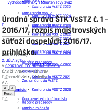
Zápisnice z VV
Konferencia VsSTZ 2025
Konferencia VSSTZ
Konferencia VsSTZ 2024
Úradná správa ŠTK VsSTZ č. 1 –
Konferencia VsSTZ 2023
Konferencia VsSTZ 2025
2016/17, rozpis majstrovských
Konferencia VSSTZ 2022
súťaží dospelých 2016/17,
Konferencia VsSTZ 2024
Konferencia VSSTZ 2021
prihláška.
Konferencia VsSTZ 2023
Konferencia VSSTZ 2020
Žiadne výsledky
2. JÚLA 2016
História predsedov
Konferencia VSSTZ 2022
V
ŠPORTOVO-TECHNICKÁ KOMISIA
ČAS ČÍTANIA: 1 MIN ČÍTANIA
Právny servis
Zobraziť všetky výsledky
0
Konferencia VSSTZ 2021
Zosnulí členovia VsSTZ
A
A
A
A
Komisie
Konferencia VSSTZ 2020
Reset
0
Športovo-technická komisia
História predsedov
Komisia mládeže