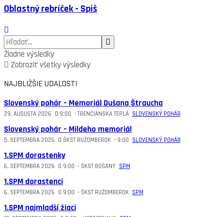
Oblastný rebríček - Spiš
Žiadne výsledky
Zobraziť všetky výsledky
NAJBLIŽŠIE UDALOSTI
Slovenský pohár – Memoriál Dušana Štraucha
29. AUGUSTA 2026
O
9:00
-
TRENČIANSKA TEPLÁ
SLOVENSKÝ POHÁR
Slovenský pohár – Mildeho memoriál
5. SEPTEMBRA 2026
O
ŠKST RUŽOMBEROK
-
9:00
SLOVENSKÝ POHÁR
1.SPM dorastenky
6. SEPTEMBRA 2026
O
9:00
-
ŠKST BOŠANY
SPM
1.SPM dorastenci
6. SEPTEMBRA 2026
O
9:00
-
ŠKST RUŽOMBEROK
SPM
1.SPM najmladší žiaci