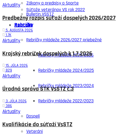
Zákony a predpisy o športe
Aktuality
Súťaže veteránov VS rok 2022
Bulletin VSSTZ
Predbežný rozpis súťaží dospelých 2026/2027
Rebríčky
Kontakt
5. AUGUSTA 2026
1.7K
Rebríčky mládeže 2026/2027 priebežné
Aktuality
Krajský rebríček dospelých k 1.7.2026
Rebríčky mládeže 2025/2026
15. JÚLA 2026
Rebríčky mládeže 2024/2025
829
Aktuality
Rebríčky mládeže 2023/2024
Úradná správa ŠTK VsSTZ č.3
Rebríčky mládeže 2022/2023
3. JÚLA 2026
386
Aktuality
Dospelí
Kvalifikácie do súťaží VsSTZ
Veteráni