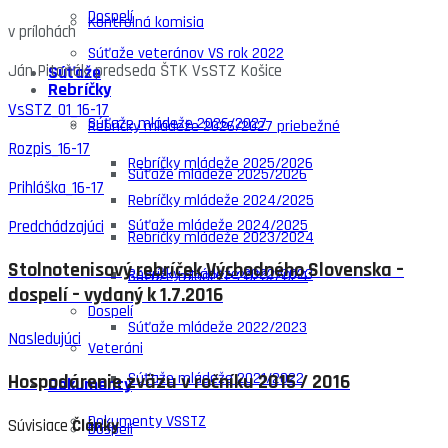
Dospelí
Kontrolná komisia
v prílohách
Súťaže veteránov VS rok 2022
Ján Pitoňák, predseda ŠTK VsSTZ Košice
Súťaže
Rebríčky
VsSTZ_01_16-17
Súťaže mládeže 2026/2027
Rebríčky mládeže 2026/2027 priebežné
Rozpis_16-17
Rebríčky mládeže 2025/2026
Súťaže mládeže 2025/2026
Prihláška_16-17
Rebríčky mládeže 2024/2025
Súťaže mládeže 2024/2025
Predchádzajúci
Rebríčky mládeže 2023/2024
Stolnotenisový rebríček Východného Slovenska –
Rebríčky mládeže 2022/2023
Súťaže mládeže 2023/2024
dospelí – vydaný k 1.7.2016
Dospelí
Súťaže mládeže 2022/2023
Nasledujúci
Veteráni
Súťaže mládeže 2021/2022
Hospodárenie zväzu v ročníku 2015 / 2016
Dokumenty
Dokumenty VSSTZ
Súvisiace
Články
Dospelí