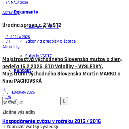
24. MÁJA 2026
882
Dokumenty
Aktuality
Úradná správa č. 2 VsSTZ
Dokumenty VSSTZ
13. APRÍLA 2026
Zákony a predpisy o športe
511
Aktuality
Bulletin VSSTZ
Majstrovstvá východného Slovenska mužov a žien,
nedeľa 15.2.2026, STO Valaliky – VÝSLEDKY.
Kontakt
Majstrami východného Slovenska Martin MARKO a
Nina PACHOVSKÁ
15. FEBRUÁRA 2026
675
Nasledujúci
Žiadne výsledky
Hospodárenie zväzu v ročníku 2015 / 2016
Zobraziť všetky výsledky