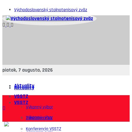
Východoslovenský stolnotenisový zväz
piatok, 7 augusta, 2026
Aktuality
Aktuality
VSSTZ
VSSTZ
Výkonný výbor
Výkonný výbor
Zápisnice z VV
Konferencia VSSTZ