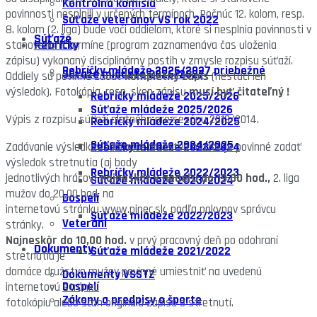
Kontrolná komisia
povinnosti nesplnili v určených termínoch. Počnúc 12. kolom, resp.
Súťaže veteránov VS rok 2022
8. kolom (2. liga) bude voči oddielom, ktoré si nesplnia povinnosti v
Súťaže
Rebríčky
stanovenom termíne (program zaznamenáva čas uloženia
zápisu) vykonaný disciplinárny postih v zmysle rozpisu súťaží.
Rebríčky mládeže 2026/2027 priebežné
Súťaže mládeže 2026/2027
Oddiely sú povinné zadať
kompletný zápis
(nestačí len
výsledok). Fotokópia, resp. sken zápisu
musí byť čitateľný !
Rebríčky mládeže 2025/2026
Súťaže mládeže 2025/2026
Výpis z rozpisu súťaží platného pre sezónu 2013/2014.
Rebríčky mládeže 2024/2025
Súťaže mládeže 2024/2025
Rebríčky mládeže 2023/2024
Zadávanie výsledkov : domáce družstvo mužov je povinné zadať
výsledok stretnutia (aj body
Rebríčky mládeže 2022/2023
jednotlivých hráčov)
najneskôr v nedeľu do 19,00 hod.,
2. liga
Súťaže mládeže 2023/2024
mužov do 20,00 hod. na
Dospelí
internetovú stránku www.pinec.sk, podľa pokynov správcu
Súťaže mládeže 2022/2023
Veteráni
stránky.
Najneskôr do 10,00 hod.
v prvý pracovný deň po odohraní
Dokumenty
Súťaže mládeže 2021/2022
stretnutia je
domáce družstvo mužov povinné umiestniť na uvedenú
Dokumenty VSSTZ
Dospelí
internetovú stránku
Zákony a predpisy o športe
fotokópiu alebo scan originálu zápisu o stretnutí.