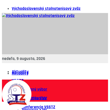
Východoslovenský stolnotenisový zväz
nedeľa, 9 augusta, 2026
Aktuality
Aktuality
VSSTZ
VSSTZ
Výkonný výbor
Výkonný výbor
Zápisnice z VV
Konferencia VSSTZ