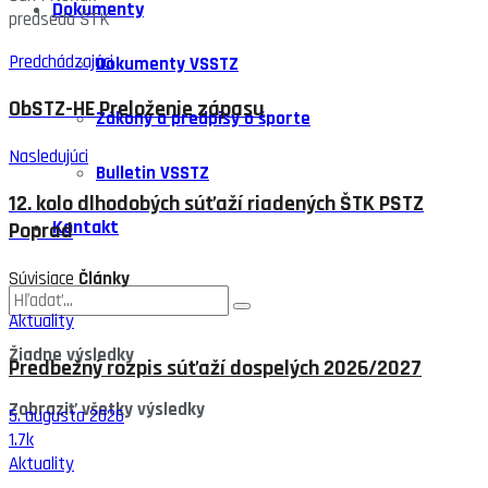
Dokumenty
predseda ŠTK
Predchádzajúci
Dokumenty VSSTZ
ObSTZ-HE Preloženie zápasu
Zákony a predpisy o športe
Nasledujúci
Bulletin VSSTZ
12. kolo dlhodobých súťaží riadených ŠTK PSTZ
Kontakt
Poprad
Súvisiace
Články
Aktuality
Žiadne výsledky
Predbežný rozpis súťaží dospelých 2026/2027
Zobraziť všetky výsledky
5. augusta 2026
1.7k
Aktuality