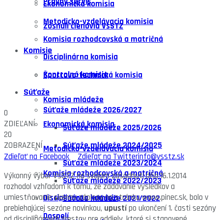
Právny servis
Ekonomická komisia
Metodicko-vzdelávacia komisia
Zosnulí členovia VsSTZ
Komisia rozhodcovská a matričná
Komisie
Disciplinárna komisia
Kontrolná komisia
Športovo-technická komisia
Súťaže
Komisia mládeže
Súťaže mládeže 2026/2027
0
ZDIEĽANÍ
Ekonomická komisia
Súťaže mládeže 2025/2026
20
Súťaže mládeže 2024/2025
ZOBRAZENÍ
Metodicko-vzdelávacia komisia
Zdieľať na Facebook
Zdieľať na Twitter
info@vsstz.sk
Súťaže mládeže 2023/2024
Komisia rozhodcovská a matričná
Výkonný výbor VsSTZ na svojom zasadnutí dňa 16.1.2014
Súťaže mládeže 2022/2023
rozhodol vzhľadom k tomu, že zadávanie výsledkov a
umiestňovanie skenov zápisov na stránku www.pinec.sk, bolo v
Disciplinárna komisia
Súťaže mládeže 2021/2022
prebiehajúcej sezóne novinkou,
upustí
po ukončení 1. časti sezóny
Dospelí
od disciplinárnych trestov pre oddiely, ktoré si stanovené