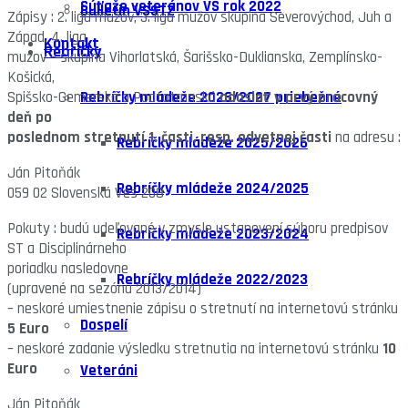
Súťaže veteránov VS rok 2022
Bulletin VSSTZ
Zápisy : 2. liga mužov, 3. liga mužov skupina Severovýchod, Juh a
Západ, 4. liga
Kontakt
Rebríčky
mužov – skupina Vihorlatská, Šarišsko-Duklianska, Zemplínsko-
Košická,
Rebríčky mládeže 2026/2027 priebežné
Spišsko-Gemerská a Podtatranská
odoslať v prvý pracovný
deň po
poslednom stretnutí 1. časti, resp. odvetnej časti
na adresu :
Rebríčky mládeže 2025/2026
Ján Pitoňák
Rebríčky mládeže 2024/2025
059 02 Slovenská Ves 208
Pokuty : budú udeľované v zmysle ustanovení súboru predpisov
Rebríčky mládeže 2023/2024
ST a Disciplinárneho
poriadku nasledovne
Rebríčky mládeže 2022/2023
(upravené na sezónu 2013/2014)
– neskoré umiestnenie zápisu o stretnutí na internetovú stránku
Dospelí
5 Euro
– neskoré zadanie výsledku stretnutia na internetovú stránku
10
Euro
Veteráni
Ján Pitoňák