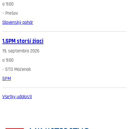
o
9:00
-
Prešov
Slovenský pohár
1.SPM starší žiaci
19. septembra 2026
o
9:00
-
STO Močenok
SPM
Všetky udalosti
SLOVENSKÝ ŠPORTOVÝ PORTÁL
STOLNÝ TENIS DO ŠKÔL