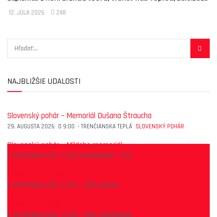
12. JÚLA 2026
248
NAJBLIŽŠIE UDALOSTI
Slovenský pohár – Memoriál Dušana Štraucha
29. AUGUSTA 2026
O
9:00
-
TRENČIANSKA TEPLÁ
SLOVENSKÝ POHÁR
Slovenský pohár – Mildeho memoriál
5. SEPTEMBRA 2026
O
ŠKST RUŽOMBEROK
-
9:00
SLOVENSKÝ POHÁR
1.SPM dorastenky
6. SEPTEMBRA 2026
O
9:00
-
ŠKST BOŠANY
SPM
1.SPM dorastenci
6. SEPTEMBRA 2026
O
9:00
-
ŠKST RUŽOMBEROK
SPM