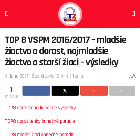
TOP 8 VSPM 2016/2017 – mladšie
žiactvo a dorast, najmladšie
žiactvo a starší žiaci – výsledky
A
4. júna 2017
Čas čítania: 2 min čítania
A
1
ZDIEĽANÍ
TOP8 dorastenci konečné výsledky
TOP8 dorastenky konečné poradie
TOP8 mladší žiaci konečné poradie