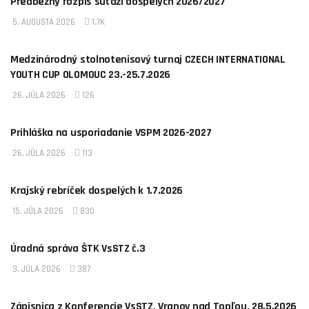
Predbežný rozpis súťaží dospelých 2026/2027
5. AUGUSTA 2026
1.7K
AKTUALITY
Medzinárodný stolnotenisový turnaj CZECH INTERNATIONAL
YOUTH CUP OLOMOUC 23.-25.7.2026
26. JÚLA 2026
126
AKTUALITY
Prihláška na usporiadanie VSPM 2026-2027
26. JÚLA 2026
113
AKTUALITY
Krajský rebríček dospelých k 1.7.2026
15. JÚLA 2026
830
AKTUALITY
Úradná správa ŠTK VsSTZ č.3
3. JÚLA 2026
387
AKTUALITY
Zápisnica z Konferencie VsSTZ, Vranov nad Topľou, 28.5.2026