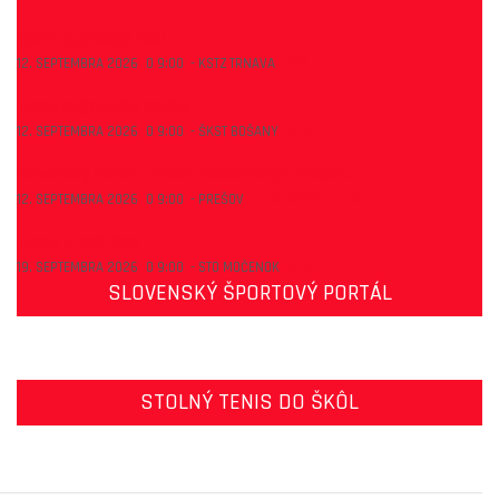
1.SPM najmladší žiaci
12. SEPTEMBRA 2026
O
9:00
-
KSTZ TRNAVA
SPM
1.SPM najmladšie žiačky
12. SEPTEMBRA 2026
O
9:00
-
ŠKST BOŠANY
SPM
Slovenský pohár – Pohár Duklianskych hrdinov
12. SEPTEMBRA 2026
O
9:00
-
PREŠOV
SLOVENSKÝ POHÁR
1.SPM starší žiaci
19. SEPTEMBRA 2026
O
9:00
-
STO MOČENOK
SPM
SLOVENSKÝ ŠPORTOVÝ PORTÁL
STOLNÝ TENIS DO ŠKÔL