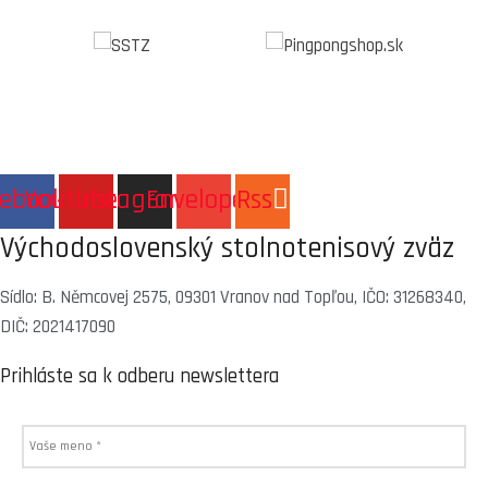
cebook
Youtube
Instagram
Envelope
Rss
Východoslovenský stolnotenisový zväz
Sídlo: B. Němcovej 2575, 09301 Vranov nad Topľou, IČO: 31268340,
DIČ: 2021417090
Prihláste sa k odberu newslettera