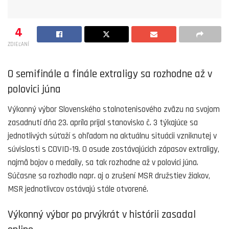
4
ZDIEĽANÍ
O semifinále a finále extraligy sa rozhodne až v
polovici júna
Výkonný výbor Slovenského stolnotenisového zväzu na svojom
zasadnutí dňa 23. apríla prijal stanovisko č. 3 týkajúce sa
jednotlivých súťaží s ohľadom na aktuálnu situácii vzniknutej v
súvislosti s COVID-19. O osude zostávajúcich zápasov extraligy,
najmä bojov o medaily, sa tak rozhodne až v polovici júna.
Súčasne sa rozhodlo napr. aj o zrušení MSR družstiev žiakov,
MSR jednotlivcov ostávajú stále otvorené.
Výkonný výbor po prvýkrát v histórii zasadal