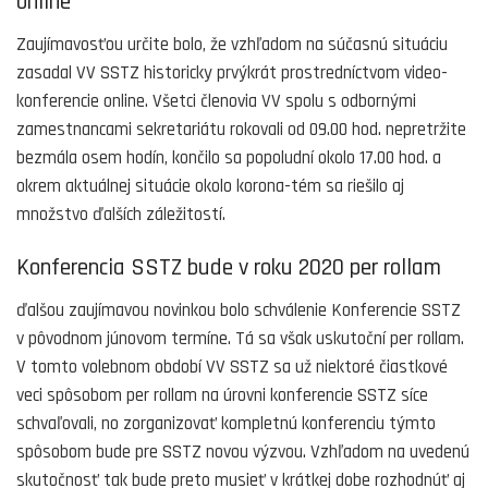
online
Zaujímavosťou určite bolo, že vzhľadom na súčasnú situáciu
zasadal VV SSTZ historicky prvýkrát prostredníctvom video-
konferencie online. Všetci členovia VV spolu s odbornými
zamestnancami sekretariátu rokovali od 09.00 hod. nepretržite
bezmála osem hodín, končilo sa popoludní okolo 17.00 hod. a
okrem aktuálnej situácie okolo korona-tém sa riešilo aj
množstvo ďalších záležitostí.
Konferencia SSTZ bude v roku 2020 per rollam
ďalšou zaujímavou novinkou bolo schválenie Konferencie SSTZ
v pôvodnom júnovom termíne. Tá sa však uskutoční per rollam.
V tomto volebnom období VV SSTZ sa už niektoré čiastkové
veci spôsobom per rollam na úrovni konferencie SSTZ síce
schvaľovali, no zorganizovať kompletnú konferenciu týmto
spôsobom bude pre SSTZ novou výzvou. Vzhľadom na uvedenú
skutočnosť tak bude preto musieť v krátkej dobe rozhodnúť aj