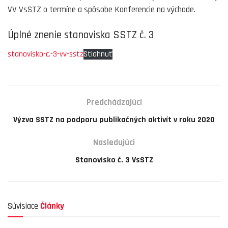
VV VsSTZ o termíne a spôsobe Konferencie na východe.
Úplné znenie stanoviska SSTZ č. 3
stanovisko-c.-3-vv-sstz
Stiahnuť
Predchádzajúci
Výzva SSTZ na podporu publikačných aktivít v roku 2020
Nasledujúci
Stanovisko č. 3 VsSTZ
Súvisiace
Články
AKTUALITY