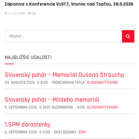
Zápisnica z Konferencie VsSTZ, Vranov nad Topľou, 28.5.2026
12. JÚLA 2026
248
NAJBLIŽŠIE UDALOSTI
Slovenský pohár – Memoriál Dušana Štraucha
29. AUGUSTA 2026
O
9:00
-
TRENČIANSKA TEPLÁ
SLOVENSKÝ POHÁR
Slovenský pohár – Mildeho memoriál
5. SEPTEMBRA 2026
O
ŠKST RUŽOMBEROK
-
9:00
SLOVENSKÝ POHÁR
1.SPM dorastenky
6. SEPTEMBRA 2026
O
9:00
-
ŠKST BOŠANY
SPM