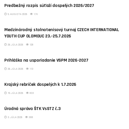
Predbežný rozpis súťaží dospelých 2026/2027
5. AUGUSTA 2026
1.7K
AKTUALITY
Medzinárodný stolnotenisový turnaj CZECH INTERNATIONAL
YOUTH CUP OLOMOUC 23.-25.7.2026
26. JÚLA 2026
128
AKTUALITY
Prihláška na usporiadanie VSPM 2026-2027
26. JÚLA 2026
113
AKTUALITY
Krajský rebríček dospelých k 1.7.2026
15. JÚLA 2026
833
AKTUALITY
Úradná správa ŠTK VsSTZ č.3
3. JÚLA 2026
388
AKTUALITY