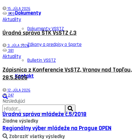
15. JÚLA 2026
Dokumenty
809
Aktuality
Dokumenty VSSTZ
Úradná správa ŠTK VsSTZ č.3
Zákony a predpisy o športe
3. JÚLA 2026
381
Aktuality
Bulletin VSSTZ
Zápisnica z Konferencie VsSTZ, Vranov nad Topľou,
Kontakt
28.5.2026
12. JÚLA 2026
247
Nasledujúci
Úradná správa mládeže č.5/2018
Žiadne výsledky
Regionálny výber mládeže na Prague OPEN
Zobraziť všetky výsledky