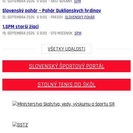
12. SEPTEMBRA 2026
O
9:00
-
ŠKST BOŠANY
SPM
Slovenský pohár – Pohár Duklianskych hrdinov
12. SEPTEMBRA 2026
O
9:00
-
PREŠOV
SLOVENSKÝ POHÁR
1.SPM starší žiaci
19. SEPTEMBRA 2026
O
9:00
-
STO MOČENOK
SPM
VŠETKY UDALOSTI
SLOVENSKÝ ŠPORTOVÝ PORTÁL
STOLNÝ TENIS DO ŠKÔL