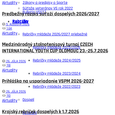
Zákony a predpisy o športe
Aktuality
Súťaže veteránov VS rok 2022
Bulletin VSSTZ
Predbežný rozpis súťaží dospelých 2026/2027
Rebríčky
Kontakt
5. AUGUSTA 2026
1.6K
Aktuality
Rebríčky mládeže 2026/2027 priebežné
Medzinárodný stolnotenisový turnaj CZECH
Rebríčky mládeže 2025/2026
INTERNATIONAL YOUTH CUP OLOMOUC 23.-25.7.2026
Rebríčky mládeže 2024/2025
26. JÚLA 2026
118
Aktuality
Rebríčky mládeže 2023/2024
Prihláška na usporiadanie VSPM 2026-2027
Rebríčky mládeže 2022/2023
26. JÚLA 2026
110
Dospelí
Aktuality
Krajský rebríček dospelých k 1.7.2026
Veteráni