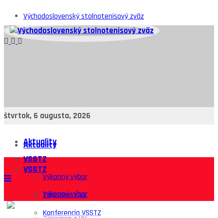
Východoslovenský stolnotenisový zväz
štvrtok, 6 augusta, 2026
Aktuality
Aktuality
VSSTZ
VSSTZ
Výkonný výbor
Výkonný výbor
Zápisnice z VV
Konferencia VSSTZ