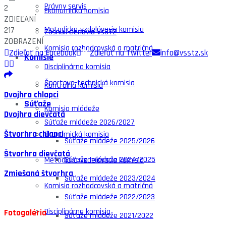
Právny servis
2
Ekonomická komisia
ZDIEĽANÍ
Metodicko-vzdelávacia komisia
217
Zosnulí členovia VsSTZ
ZOBRAZENÍ
Komisia rozhodcovská a matričná
Zdieľať na Facebook
Zdieľať na Twitter
info@vsstz.sk
Komisie
Disciplinárna komisia
Športovo-technická komisia
Kontrolná komisia
Dvojhra chlapci
Súťaže
Komisia mládeže
Dvojhra dievčatá
Súťaže mládeže 2026/2027
Štvorhra chlapci
Ekonomická komisia
Súťaže mládeže 2025/2026
Štvorhra dievčatá
Súťaže mládeže 2024/2025
Metodicko-vzdelávacia komisia
Zmiešaná štvorhra
Súťaže mládeže 2023/2024
Komisia rozhodcovská a matričná
Súťaže mládeže 2022/2023
Disciplinárna komisia
Fotogaléria
Súťaže mládeže 2021/2022