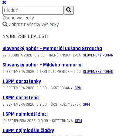
Žiadne výsledky
Zobraziť všetky výsledky
NAJBLIŽŠIE UDALOSTI
Slovenský pohár – Memoriál Dušana Štraucha
29. AUGUSTA 2026
O
9:00
-
TRENČIANSKA TEPLÁ
SLOVENSKÝ POHÁR
Slovenský pohár – Mildeho memoriál
5. SEPTEMBRA 2026
O
ŠKST RUŽOMBEROK
-
9:00
SLOVENSKÝ POHÁR
1.SPM dorastenky
6. SEPTEMBRA 2026
O
9:00
-
ŠKST BOŠANY
SPM
1.SPM dorastenci
6. SEPTEMBRA 2026
O
9:00
-
ŠKST RUŽOMBEROK
SPM
1.SPM najmladší žiaci
12. SEPTEMBRA 2026
O
9:00
-
KSTZ TRNAVA
SPM
1.SPM najmladšie žiačky