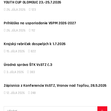
YOUTH CUP OLOMOUC 23.-25.7.2026
26. JÚLA 2026
123
AKTUALITY
Prihláška na usporiadanie VSPM 2026-2027
26. JÚLA 2026
112
AKTUALITY
Krajský rebríček dospelých k 1.7.2026
15. JÚLA 2026
822
AKTUALITY
Úradná správa ŠTK VsSTZ č.3
3. JÚLA 2026
383
AKTUALITY
Zápisnica z Konferencie VsSTZ, Vranov nad Topľou, 28.5.2026
12. JÚLA 2026
248