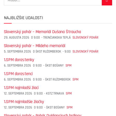
NAJBLIŽŠIE UDALOSTI
Slovenský pohár – Memoriál Dušana Štraucha
29. AUGUSTA 2026
O
9:00
-
TRENČIANSKA TEPLÁ
SLOVENSKÝ POHÁR
Slovenský pohár – Mildeho memoriál
5. SEPTEMBRA 2026
O
ŠKST RUŽOMBEROK
-
9:00
SLOVENSKÝ POHÁR
1.SPM dorastenky
6. SEPTEMBRA 2026
O
9:00
-
ŠKST BOŠANY
SPM
1.SPM dorastenci
6. SEPTEMBRA 2026
O
9:00
-
ŠKST RUŽOMBEROK
SPM
1.SPM najmladší žiaci
12. SEPTEMBRA 2026
O
9:00
-
KSTZ TRNAVA
SPM
1.SPM najmladšie žiačky
12. SEPTEMBRA 2026
O
9:00
-
ŠKST BOŠANY
SPM
Slovenský pohár – Pohár Duklianskych hrdinov