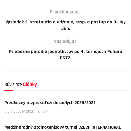
Predchádzajúci
Výsledok 2. stretnutia o udžanie, resp. o postup do 3. ligy
Juh.
Nasledujúci
Priebežné poradie jednotlivcov po 4. turnajoch Pohára
PSTZ.
Súvisiace
Články
AKTUALITY
Predbežný rozpis súťaží dospelých 2026/2027
5. AUGUSTA 2026
1.6K
AKTUALITY
Medzinárodný stolnotenisový turnaj CZECH INTERNATIONAL