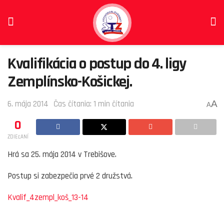
Kvalifikácia o postup do 4. ligy
Zemplínsko-Košickej.
A
6. mája 2014
Čas čítania: 1 min čítania
A
0
ZDIEĽANÍ
Hrá sa 25. mája 2014 v Trebišove.
Postup si zabezpečia prvé 2 družstvá.
Kvalif_4zempl_koš_13-14