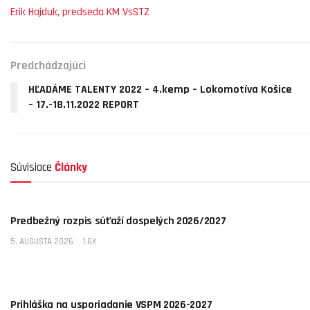
Erik Hajduk, predseda KM VsSTZ
Predchádzajúci
HĽADÁME TALENTY 2022 – 4.kemp – Lokomotíva Košice
– 17.-18.11.2022 REPORT
Súvisiace
Články
AKTUALITY
Predbežný rozpis súťaží dospelých 2026/2027
5. AUGUSTA 2026
1.6K
AKTUALITY
Prihláška na usporiadanie VSPM 2026-2027