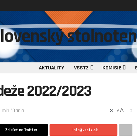
AKTUALITY
VSSTZ
KOMISIE
ádeže 2022/2023
3
A
0
1 min čítania
A
Zdieľať na Twitter
info@vsstz.sk