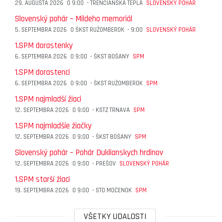
29. AUGUSTA 2026
O
9:00
-
TRENČIANSKA TEPLÁ
SLOVENSKÝ POHÁR
Slovenský pohár – Mildeho memoriál
5. SEPTEMBRA 2026
O
ŠKST RUŽOMBEROK
-
9:00
SLOVENSKÝ POHÁR
1.SPM dorastenky
6. SEPTEMBRA 2026
O
9:00
-
ŠKST BOŠANY
SPM
1.SPM dorastenci
6. SEPTEMBRA 2026
O
9:00
-
ŠKST RUŽOMBEROK
SPM
1.SPM najmladší žiaci
12. SEPTEMBRA 2026
O
9:00
-
KSTZ TRNAVA
SPM
1.SPM najmladšie žiačky
12. SEPTEMBRA 2026
O
9:00
-
ŠKST BOŠANY
SPM
Slovenský pohár – Pohár Duklianskych hrdinov
12. SEPTEMBRA 2026
O
9:00
-
PREŠOV
SLOVENSKÝ POHÁR
1.SPM starší žiaci
19. SEPTEMBRA 2026
O
9:00
-
STO MOČENOK
SPM
VŠETKY UDALOSTI