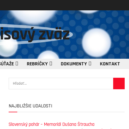
SÚŤAŽE
REBRÍČKY
DOKUMENTY
KONTAKT
NAJBLIŽŠIE UDALOSTI
Slovenský pohár – Memoriál Dušana Štraucha