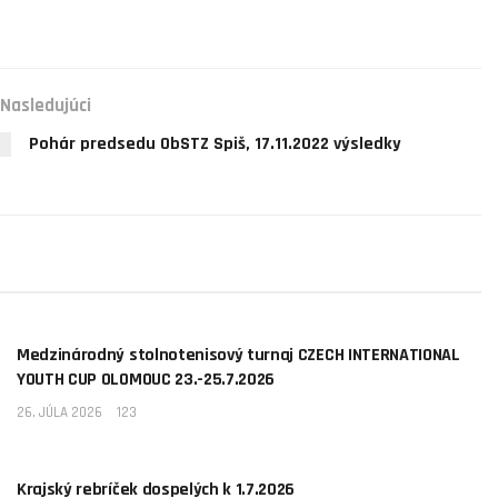
Nasledujúci
Pohár predsedu ObSTZ Spiš, 17.11.2022 výsledky
AKTUALITY
Medzinárodný stolnotenisový turnaj CZECH INTERNATIONAL
YOUTH CUP OLOMOUC 23.-25.7.2026
26. JÚLA 2026
123
AKTUALITY
Krajský rebríček dospelých k 1.7.2026