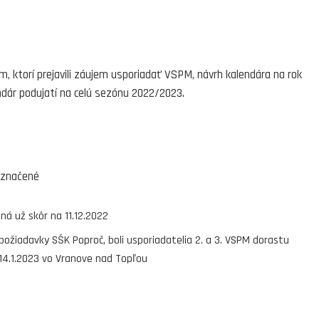
, ktorí prejavili záujem usporiadať VSPM, návrh kalendára na rok
dár podujatí na celú sezónu 2022/2023.
yznačené
á už skôr na 11.12.2022
ožiadavky SŠK Poproč, boli usporiadatelia 2. a 3. VSPM dorastu
 14.1.2023 vo Vranove nad Topľou