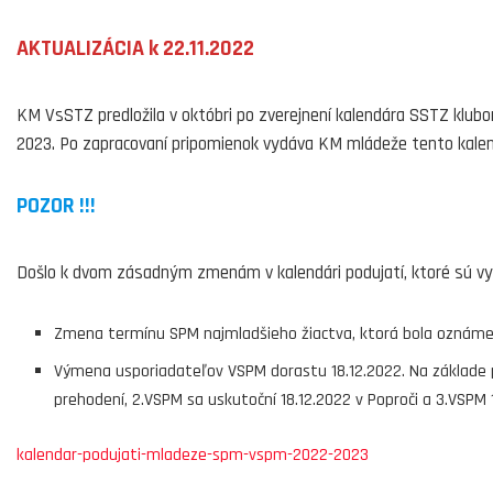
AKTUALIZÁCIA k 22.11.2022
KM VsSTZ predložila v októbri po zverejnení kalendára SSTZ klubom
2023. Po zapracovaní pripomienok vydáva KM mládeže tento kalen
POZOR !!!
Došlo k dvom zásadným zmenám v kalendári podujatí, ktoré sú v
Zmena termínu SPM najmladšieho žiactva, ktorá bola oznámen
Výmena usporiadateľov VSPM dorastu 18.12.2022. Na základe p
prehodení, 2.VSPM sa uskutoční 18.12.2022 v Poproči a 3.VSPM
kalendar-podujati-mladeze-spm-vspm-2022-2023