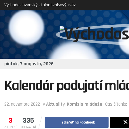
Východoslovenský stolnotenisový zväz
piatok, 7 augusta, 2026
Kalendár podujatí ml
22. novembra 2022
v
Aktuality
,
Komisia mládeže
Čas čítania: 
3
335
Zdieľať na Facebook
ZDIEĽANÍ
ZOBRAZENÍ