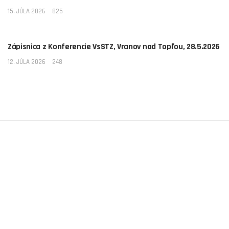
15. JÚLA 2026
825
AKTUALITY
Zápisnica z Konferencie VsSTZ, Vranov nad Topľou, 28.5.2026
12. JÚLA 2026
248