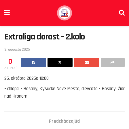
Extraliga dorast – 2.kolo
3. augusta 2025
0
ZDIEĽANÍ
25. októbra 2025
o
10:00
-
chlapci - Bošany, Kysucké Nové Mesto, dievčatá - Bošany, Žiar
nad Hronom
Predchádzajúci