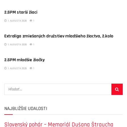
2.SPM starší žiaci
1. AUGUSTA 2026
1
Extraliga zmiešaných družstiev mladšieho žiactva, 2.kolo
1. AUGUSTA 2026
1
2.SPM mladšie žiačky
1. AUGUSTA 2026
1
NAJBLIŽŠIE UDALOSTI
Slovenský pohár – Memoriál Dušana Štraucha