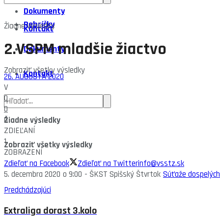
Dokumenty
Rebríčky
Žiadne výsledky
Kontakt
2.VSPM mladšie žiactvo
Dokumenty
Zobraziť všetky výsledky
Kontakt
26. AUGUSTA 2020
V
0
0
0
Žiadne výsledky
ZDIEĽANÍ
1
Zobraziť všetky výsledky
ZOBRAZENÍ
Zdieľať na Facebook
Zdieľať na Twitter
info@vsstz.sk
5. decembra 2020
o
9:00
-
ŠKST Spišský Štvrtok
Súťaže dospelých
Predchádzajúci
Extraliga dorast 3.kolo