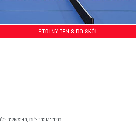
STOLNÝ TENIS DO ŠKÔL
 IČO: 31268340, DIČ: 2021417090