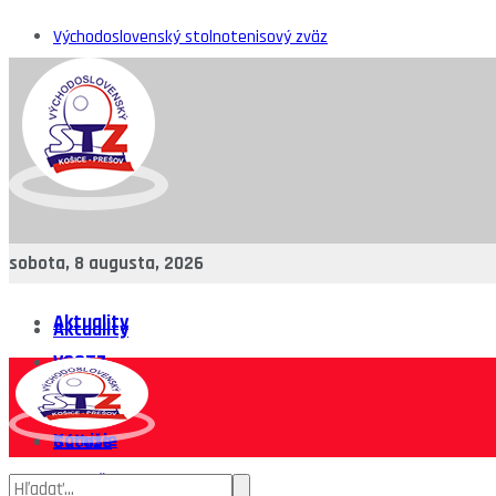
Východoslovenský stolnotenisový zväz
sobota, 8 augusta, 2026
Aktuality
Aktuality
VSSTZ
VSSTZ
Komisie
Komisie
Súťaže
Rebríčky
Súťaže