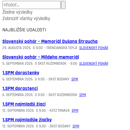
Žiadne výsledky
Zobraziť všetky výsledky
NAJBLIŽŠIE UDALOSTI
Slovenský pohár – Memoriál Dušana Štraucha
29. AUGUSTA 2026
O
9:00
-
TRENČIANSKA TEPLÁ
SLOVENSKÝ POHÁR
Slovenský pohár – Mildeho memoriál
5. SEPTEMBRA 2026
O
ŠKST RUŽOMBEROK
-
9:00
SLOVENSKÝ POHÁR
1.SPM dorastenky
6. SEPTEMBRA 2026
O
9:00
-
ŠKST BOŠANY
SPM
1.SPM dorastenci
6. SEPTEMBRA 2026
O
9:00
-
ŠKST RUŽOMBEROK
SPM
1.SPM najmladší žiaci
12. SEPTEMBRA 2026
O
9:00
-
KSTZ TRNAVA
SPM
1.SPM najmladšie žiačky
12. SEPTEMBRA 2026
O
9:00
-
ŠKST BOŠANY
SPM