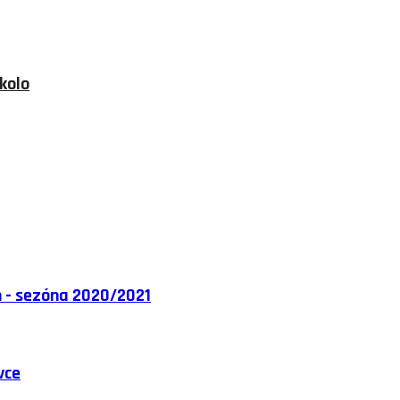
kolo
h - sezóna 2020/2021
vce