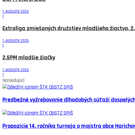
1. AUGUSTA 2026
1
Extraliga zmiešaných družstiev mladšieho žiactva, 2.
1. AUGUSTA 2026
1
2.SPM mladšie žiačky
1. AUGUSTA 2026
1
Nasledujúci
Predbežné vyžrebovanie dlhodobých súťaží dospelýc
Propozície 14. ročníka turnaja o majstra obce Haricho