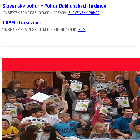
Slovenský pohár – Pohár Duklianskych hrdinov
12. SEPTEMBRA 2026
O
9:00
-
PREŠOV
SLOVENSKÝ POHÁR
1.SPM starší žiaci
19. SEPTEMBRA 2026
O
9:00
-
STO MOČENOK
SPM