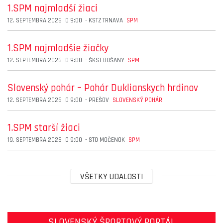
1.SPM najmladší žiaci
12. SEPTEMBRA 2026
O
9:00
-
KSTZ TRNAVA
SPM
1.SPM najmladšie žiačky
12. SEPTEMBRA 2026
O
9:00
-
ŠKST BOŠANY
SPM
Slovenský pohár – Pohár Duklianskych hrdinov
12. SEPTEMBRA 2026
O
9:00
-
PREŠOV
SLOVENSKÝ POHÁR
1.SPM starší žiaci
19. SEPTEMBRA 2026
O
9:00
-
STO MOČENOK
SPM
VŠETKY UDALOSTI
SLOVENSKÝ ŠPORTOVÝ PORTÁL