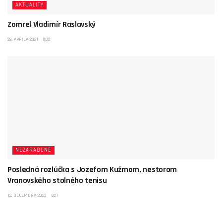
AKTUALITY
Zomrel Vladimír Raslavský
29. APRÍLA 2021
882
NEZARADENÉ
Posledná rozlúčka s Jozefom Kužmom, nestorom
Vranovského stolného tenisu
12. DECEMBRA 2023
821