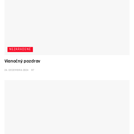
NEZARADENÉ
Vianočný pozdrav
24. DECEMBRA 2024
87