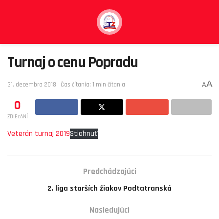
Turnaj o cenu Popradu
A
31. decembra 2018
Čas čítania: 1 min čítania
A
0
ZDIEĽANÍ
Veterán turnaj 2019
Stiahnuť
Predchádzajúci
2. liga starších žiakov Podtatranská
Nasledujúci