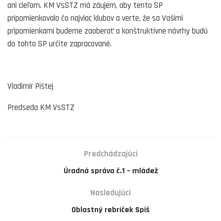
ani cieľom. KM VsSTZ má záujem, aby tento SP
pripomienkovalo čo najviac klubov a verte, že sa Vašimi
pripomienkami budeme zaoberať a konštruktívne návrhy budú
do tohto SP určite zapracované.
Vladimír Pištej
Predseda KM VsSTZ
Predchádzajúci
Úradná správa č.1 – mládež
Nasledujúci
Oblastný rebríček Spiš