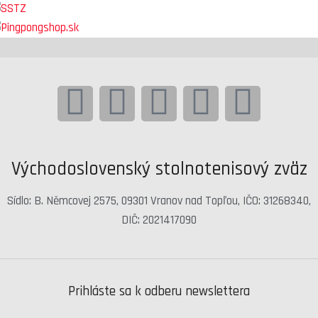
Východoslovenský stolnotenisový zväz
Sídlo: B. Němcovej 2575, 09301 Vranov nad Topľou, IČO: 31268340,
DIČ: 2021417090
Prihláste sa k odberu newslettera