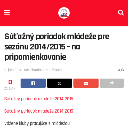
Súťažný poriadok mládeže pre
sezónu 2014/2015 – na
pripomienkovanie
A
6. júla 2014
Čas čítania: 1 min čítania
A
0
ZDIEĽANÍ
Súťažný poriadok mládeže 2014 2015
Súťažný poriadok mládeže 2014 2015
Vážené kluby pracujúce s mládežou,