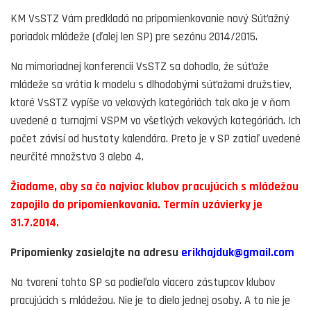
KM VsSTZ Vám predkladá na pripomienkovanie nový Súťažný
poriadok mládeže (ďalej len SP) pre sezónu 2014/2015.
Na mimoriadnej konferencii VsSTZ sa dohodlo, že súťaže
mládeže sa vrátia k modelu s dlhodobými súťažami družstiev,
ktoré VsSTZ vypíše vo vekových kategóriách tak ako je v ňom
uvedené a turnajmi VSPM vo všetkých vekových kategóriách. Ich
počet závisí od hustoty kalendára. Preto je v SP zatiaľ uvedené
neurčité množstvo 3 alebo 4.
Žiadame, aby sa čo najviac klubov pracujúcich s mládežou
zapojilo do pripomienkovania. Termín uzávierky je
31.7.2014.
Pripomienky zasielajte na adresu
erikhajduk@gmail.com
Na tvorení tohto SP sa podieľalo viacero zástupcov klubov
pracujúcich s mládežou. Nie je to dielo jednej osoby. A to nie je