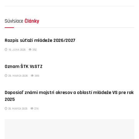
Súvisiace
Články
NEZARADENÉ
Rozpis súťaží mládeže 2026/2027
19. JÚNA 2026
352
NEZARADENÉ
Oznam ŠTK VsSTZ
29. MARCA 2026
385
NEZARADENÉ
Doposiaľ známi majstri okresov a oblastí mládeže VS pre rok
2025
25. MARCA 2025
274