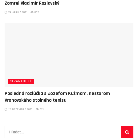
Zomrel Vladimír Raslavský
29. APRÍLA 2021
882
NEZARADENÉ
Posledná rozlúčka s Jozefom Kužmom, nestorom
Vranovského stolného tenisu
12. DECEMBRA 2023
821