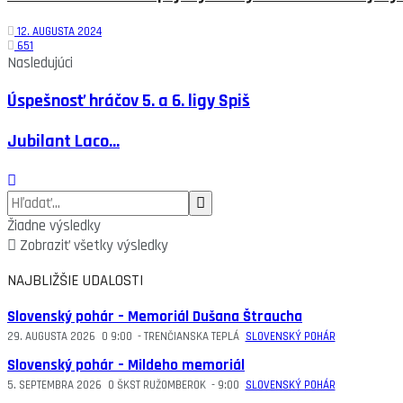
12. AUGUSTA 2024
651
Nasledujúci
Úspešnosť hráčov 5. a 6. ligy Spiš
Jubilant Laco...
Žiadne výsledky
Zobraziť všetky výsledky
NAJBLIŽŠIE UDALOSTI
Slovenský pohár – Memoriál Dušana Štraucha
29. AUGUSTA 2026
O
9:00
-
TRENČIANSKA TEPLÁ
SLOVENSKÝ POHÁR
Slovenský pohár – Mildeho memoriál
5. SEPTEMBRA 2026
O
ŠKST RUŽOMBEROK
-
9:00
SLOVENSKÝ POHÁR