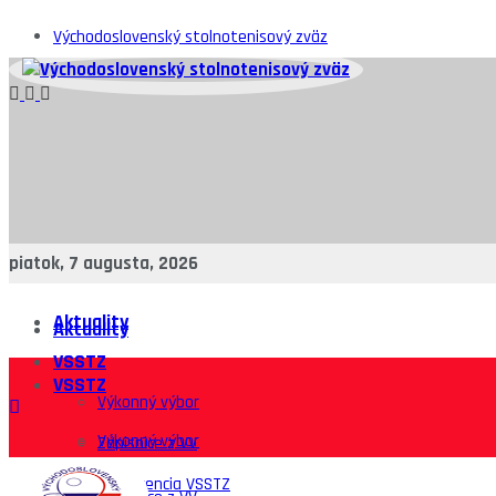
Východoslovenský stolnotenisový zväz
piatok, 7 augusta, 2026
Aktuality
Aktuality
VSSTZ
VSSTZ
Výkonný výbor
Výkonný výbor
Zápisnice z VV
Konferencia VSSTZ