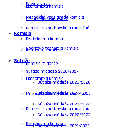
Právny servis
Ekonomická komisia
Metodicko-vzdelávacia komisia
Zosnulí členovia VsSTZ
Komisia rozhodcovská a matričná
Komisie
Disciplinárna komisia
Športovo-technická komisia
Kontrolná komisia
Súťaže
Komisia mládeže
Súťaže mládeže 2026/2027
Ekonomická komisia
Súťaže mládeže 2025/2026
Súťaže mládeže 2024/2025
Metodicko-vzdelávacia komisia
Súťaže mládeže 2023/2024
Komisia rozhodcovská a matričná
Súťaže mládeže 2022/2023
Disciplinárna komisia
Súťaže mládeže 2021/2022