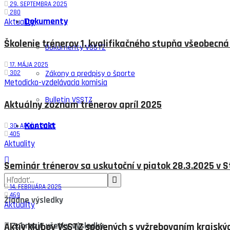
29. SEPTEMBRA 2025
280
Dokumenty
Aktuality
Školenie trénerov 1. kvalifikačného stupňa všeobecná
Dokumenty VSSTZ
17. MÁJA 2025
Zákony a predpisy o športe
302
Metodicko-vzdelávacia komisia
Bulletin VSSTZ
Aktuálny zoznam trénerov apríl 2025
Kontakt
30. APRÍLA 2025
405
Aktuality
Seminár trénerov sa uskutoční v piatok 28.3.2025 v S
14. FEBRUÁRA 2025
469
Žiadne výsledky
Aktuality
Zobraziť všetky výsledky
Aktív klubov VsSTZ spojených s vyžrebovaním krajsk