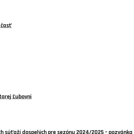
 časť
tarej Ľubovni
ých súťaží dospelých pre sezónu 2024/2025 – pozvánka