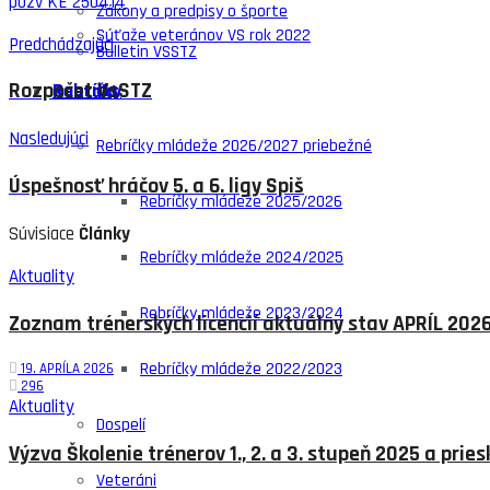
pozv KE 250414
Zákony a predpisy o športe
Súťaže veteránov VS rok 2022
Predchádzajúci
Bulletin VSSTZ
Rebríčky
Rozpočet VsSTZ
Kontakt
Nasledujúci
Rebríčky mládeže 2026/2027 priebežné
Úspešnosť hráčov 5. a 6. ligy Spiš
Rebríčky mládeže 2025/2026
Súvisiace
Články
Rebríčky mládeže 2024/2025
Aktuality
Rebríčky mládeže 2023/2024
Zoznam trénerských licencií aktuálny stav APRÍL 202
Rebríčky mládeže 2022/2023
19. APRÍLA 2026
296
Aktuality
Dospelí
Výzva Školenie trénerov 1., 2. a 3. stupeň 2025 a pr
Veteráni