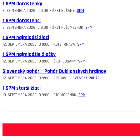
1.SPM dorastenky
6. SEPTEMBRA 2026
O
9:00
-
ŠKST BOŠANY
SPM
1.SPM dorastenci
6. SEPTEMBRA 2026
O
9:00
-
ŠKST RUŽOMBEROK
SPM
1.SPM najmladší žiaci
12. SEPTEMBRA 2026
O
9:00
-
KSTZ TRNAVA
SPM
1.SPM najmladšie žiačky
12. SEPTEMBRA 2026
O
9:00
-
ŠKST BOŠANY
SPM
Slovenský pohár – Pohár Duklianskych hrdinov
12. SEPTEMBRA 2026
O
9:00
-
PREŠOV
SLOVENSKÝ POHÁR
1.SPM starší žiaci
19. SEPTEMBRA 2026
O
9:00
-
STO MOČENOK
SPM