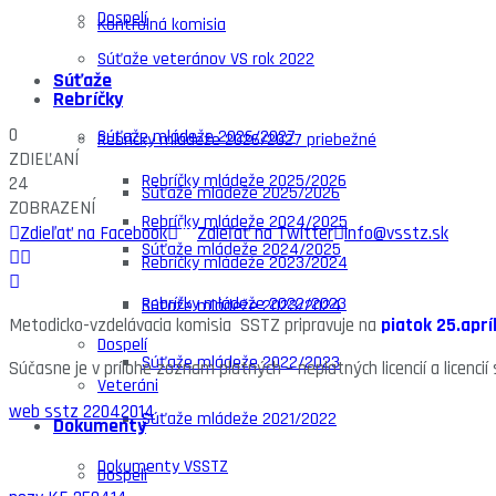
Dospelí
Kontrolná komisia
Súťaže veteránov VS rok 2022
Súťaže
Rebríčky
0
Súťaže mládeže 2026/2027
Rebríčky mládeže 2026/2027 priebežné
ZDIEĽANÍ
Rebríčky mládeže 2025/2026
24
Súťaže mládeže 2025/2026
ZOBRAZENÍ
Rebríčky mládeže 2024/2025
Zdieľať na Facebook
Zdieľať na Twitter
info@vsstz.sk
Súťaže mládeže 2024/2025
Rebríčky mládeže 2023/2024
Rebríčky mládeže 2022/2023
Súťaže mládeže 2023/2024
Metodicko-vzdelávacia komisia SSTZ pripravuje na
piatok 25.aprí
Dospelí
Súťaže mládeže 2022/2023
Súčasne je v prílohe zoznam platných – neplatných licencií a licencií
Veteráni
web sstz 22042014
Súťaže mládeže 2021/2022
Dokumenty
Dokumenty VSSTZ
Dospelí