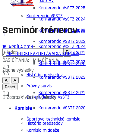
Zápisnice z VV
Konferencia VsSTZ 2025
Konferencia VSSTZ
Konferencia VsSTZ 2024
Seminár trénerov
Konferencia VsSTZ 2023
Konferencia VsSTZ 2025
Konferencia VSSTZ 2022
Konferencia VsSTZ 2024
16. APRÍLA 2014
Konferencia VSSTZ 2021
V
METODICKO-VZDELÁVACIA KOMISIA
ČAS ČÍTANIA: 1 MIN ČÍTANIA
Konferencia VsSTZ 2023
Konferencia VSSTZ 2020
0
Žiadne výsledky
A
A
História predsedov
Konferencia VSSTZ 2022
A
A
Právny servis
Reset
Konferencia VSSTZ 2021
0
Zobraziť všetky výsledky
Zosnulí členovia VsSTZ
Komisie
Konferencia VSSTZ 2020
Športovo-technická komisia
História predsedov
Komisia mládeže