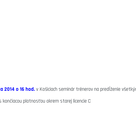
la 2014 o 16 hod.
v Košiciach seminár trénerov na predĺženie všetkýc
 s končiacou platnosťou okrem starej licencie C