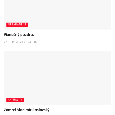
NEZARADENÉ
Vianočný pozdrav
24. DECEMBRA 2024
87
AKTUALITY
Zomrel Vladimír Raslavský