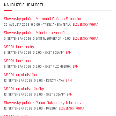
NAJBLIŽŠIE UDALOSTI
Slovenský pohár – Memoriál Dušana Štraucha
29. AUGUSTA 2026
O
9:00
-
TRENČIANSKA TEPLÁ
SLOVENSKÝ POHÁR
Slovenský pohár – Mildeho memoriál
5. SEPTEMBRA 2026
O
ŠKST RUŽOMBEROK
-
9:00
SLOVENSKÝ POHÁR
1.SPM dorastenky
6. SEPTEMBRA 2026
O
9:00
-
ŠKST BOŠANY
SPM
1.SPM dorastenci
6. SEPTEMBRA 2026
O
9:00
-
ŠKST RUŽOMBEROK
SPM
1.SPM najmladší žiaci
12. SEPTEMBRA 2026
O
9:00
-
KSTZ TRNAVA
SPM
1.SPM najmladšie žiačky
12. SEPTEMBRA 2026
O
9:00
-
ŠKST BOŠANY
SPM
Slovenský pohár – Pohár Duklianskych hrdinov
12. SEPTEMBRA 2026
O
9:00
-
PREŠOV
SLOVENSKÝ POHÁR