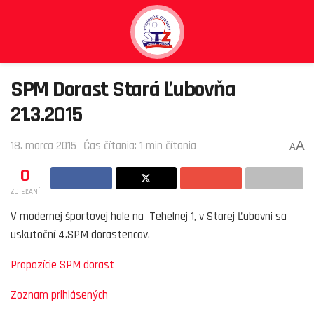
SPM Dorast Stará Ľubovňa
21.3.2015
A
18. marca 2015
Čas čítania: 1 min čítania
A
0
ZDIEĽANÍ
V modernej športovej hale na Tehelnej 1, v Starej Ľubovni sa
uskutoční 4.SPM dorastencov.
Propozície SPM dorast
Zoznam prihlásených