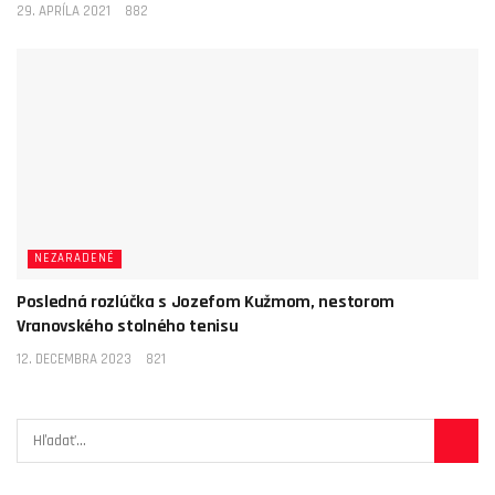
29. APRÍLA 2021
882
NEZARADENÉ
Posledná rozlúčka s Jozefom Kužmom, nestorom
Vranovského stolného tenisu
12. DECEMBRA 2023
821