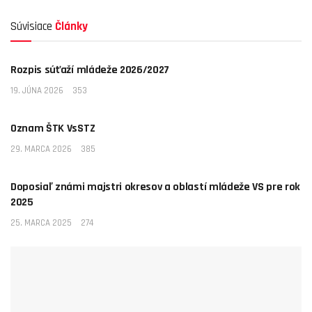
Súvisiace
Články
NEZARADENÉ
Rozpis súťaží mládeže 2026/2027
19. JÚNA 2026
353
NEZARADENÉ
Oznam ŠTK VsSTZ
29. MARCA 2026
385
NEZARADENÉ
Doposiaľ známi majstri okresov a oblastí mládeže VS pre rok
2025
25. MARCA 2025
274