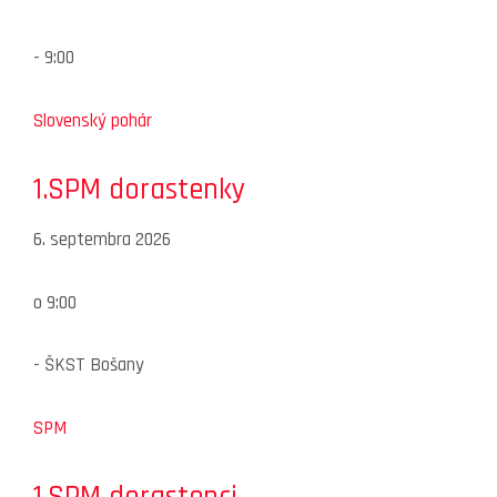
-
9:00
Slovenský pohár
1.SPM dorastenky
6. septembra 2026
o
9:00
-
ŠKST Bošany
SPM
1.SPM dorastenci