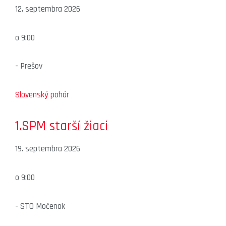
12. septembra 2026
o
9:00
-
Prešov
Slovenský pohár
1.SPM starší žiaci
19. septembra 2026
o
9:00
-
STO Močenok