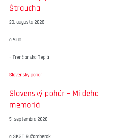
Štraucha
29. augusta 2026
o
9:00
-
Trenčianska Teplá
Slovenský pohár
Slovenský pohár – Mildeho
memoriál
5. septembra 2026
o
ŠKST Ružomberok