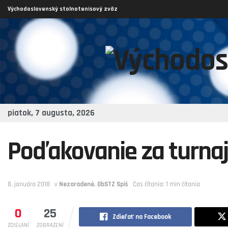
Východoslovenský stolnotenisový zväz
piatok, 7 augusta, 2026
Poďakovanie za turna
8. januára 2018
v
Nezaradené
,
ObSTZ Spiš
Čas čítania: 1 min čítania
0
25
Zdieľať na Facebook
ZDIEĽANÍ
ZOBRAZENÍ