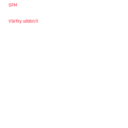
SPM
Všetky udalosti
SLOVENSKÝ ŠPORTOVÝ PORTÁL
STOLNÝ TENIS DO ŠKÔL