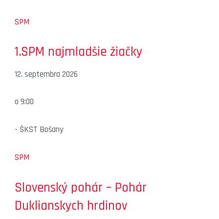
SPM
1.SPM najmladšie žiačky
12. septembra 2026
o
9:00
-
ŠKST Bošany
SPM
Slovenský pohár – Pohár
Duklianskych hrdinov