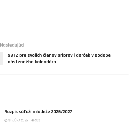
Nasledujúci
SSTZ pre svojich členov pripravil darček v podobe
nástenného kalendára
NEZARADENÉ
Rozpis súťaží mládeže 2026/2027
19. JÚNA 2026
352
OBSTZ SPIŠ