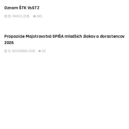
Oznam ŠTK VsSTZ
29. MARCA 2026
385
OBSTZ SPIŠ
Propozície Majstrovstvá SPIŠA mladších žiakov a dorastencov
2026
13. NOVEMBRA 2025
82