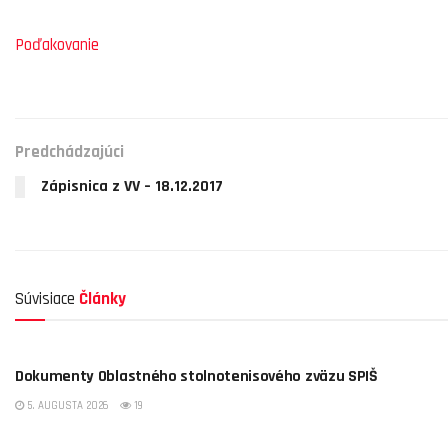
Poďakovanie
Predchádzajúci
Zápisnica z VV – 18.12.2017
Súvisiace
Články
OBSTZ SPIŠ
Dokumenty Oblastného stolnotenisového zväzu SPIŠ
5. AUGUSTA 2026
19
NEZARADENÉ