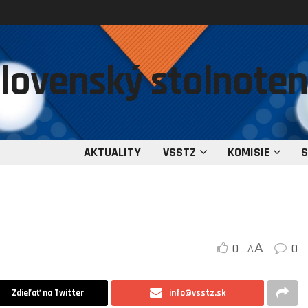
AKTUALITY
VSSTZ
KOMISIE
S
j
0
A
0
A
Zdieľať na Twitter
info@vsstz.sk