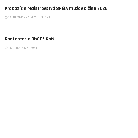
Propozície Majstrovstvá SPIŠA mužov a žien 2026
13. NOVEMBRA 2025
150
OBSTZ SPIŠ
Konferencia ObSTZ Spiš
13. JÚLA 2025
130