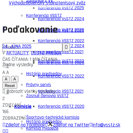
Zápisnice z VV
Konferencia VsSTZ 2025
Konferencia VSSTZ
Konferencia VsSTZ 2024
Poďakovanie
Konferencia VsSTZ 2023
Konferencia VsSTZ 2025
Konferencia VSSTZ 2022
Konferencia VsSTZ 2024
24. JÚNA 2025
Konferencia VSSTZ 2021
V
AKTUALITY
,
OBSTZ PREŠOV
ČAS ČÍTANIA: 1 MIN ČÍTANIA
Konferencia VsSTZ 2023
Konferencia VSSTZ 2020
Žiadne výsledky
2
A
A
História predsedov
Konferencia VSSTZ 2022
A
A
Právny servis
Reset
Zobraziť všetky výsledky
Konferencia VSSTZ 2021
0
Zosnulí členovia VsSTZ
2
ZDIEĽANÍ
Komisie
Konferencia VSSTZ 2020
166
Športovo-technická komisia
ZOBRAZENÍ
História predsedov
Zdieľať na Facebook
Zdieľať na Twitter
info@vsstz.sk
Komisia mládeže