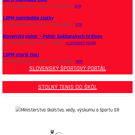
12. SEPTEMBRA 2026
O
9:00
-
KSTZ TRNAVA
SPM
1.SPM najmladšie žiačky
12. SEPTEMBRA 2026
O
9:00
-
ŠKST BOŠANY
SPM
Slovenský pohár – Pohár Duklianskych hrdinov
12. SEPTEMBRA 2026
O
9:00
-
PREŠOV
SLOVENSKÝ POHÁR
1.SPM starší žiaci
19. SEPTEMBRA 2026
O
9:00
-
STO MOČENOK
SPM
SLOVENSKÝ ŠPORTOVÝ PORTÁL
STOLNÝ TENIS DO ŠKÔL