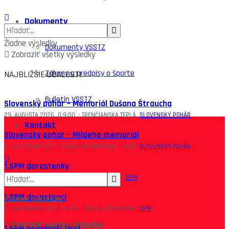
Dokumenty
Žiadne výsledky
Dokumenty VSSTZ
Zobraziť všetky výsledky
Zákony a predpisy o športe
NAJBLIŽŠIE UDALOSTI
Bulletin VSSTZ
Slovenský pohár – Memoriál Dušana Štraucha
29. AUGUSTA 2026
O
9:00
-
TRENČIANSKA TEPLÁ
SLOVENSKÝ POHÁR
Kontakt
Slovenský pohár – Mildeho memoriál
5. SEPTEMBRA 2026
O
ŠKST RUŽOMBEROK
-
9:00
SLOVENSKÝ POHÁR
1.SPM dorastenky
6. SEPTEMBRA 2026
O
9:00
-
ŠKST BOŠANY
SPM
1.SPM dorastenci
Žiadne výsledky
6. SEPTEMBRA 2026
O
9:00
-
ŠKST RUŽOMBEROK
SPM
Zobraziť všetky výsledky
1.SPM najmladší žiaci