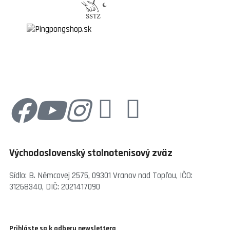
Východoslovenský stolnotenisový zväz
Sídlo: B. Němcovej 2575, 09301 Vranov nad Topľou, IČO:
31268340, DIČ: 2021417090
Prihláste sa k odberu newslettera