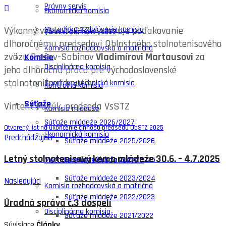
Právny servis
Ekonomická komisia
Výkonný výbor VsSTZ vyslovuje poďakovanie
Metodicko-vzdelávacia komisia
Zosnulí členovia VsSTZ
dlhoročnému predsedovi Oblastného stolnotenisového
Komisia rozhodcovská a matričná
zväzu Prešov-Sabinov
Vladimírovi Martausovi
za
Komisie
Disciplinárna komisia
jeho dlhoročnú prácu pre východoslovenské
stolnotenisové hnutie.
Športovo-technická komisia
Kontrolná komisia
Súťaže
Vincent Pavúk, predseda VsSTZ
Komisia mládeže
Súťaže mládeže 2026/2027
Otvorený list na ukončenie činnosti predsedu ObSTZ 2025
Ekonomická komisia
Predchádzajúci
Súťaže mládeže 2025/2026
Letný stolnotenisový kemp mládeže 30.6. – 4.7.2025
Súťaže mládeže 2024/2025
Metodicko-vzdelávacia komisia
Súťaže mládeže 2023/2024
Nasledujúci
Komisia rozhodcovská a matričná
Súťaže mládeže 2022/2023
Úradná správa č.3 dospelí
Disciplinárna komisia
Súťaže mládeže 2021/2022
Súvisiace
Články