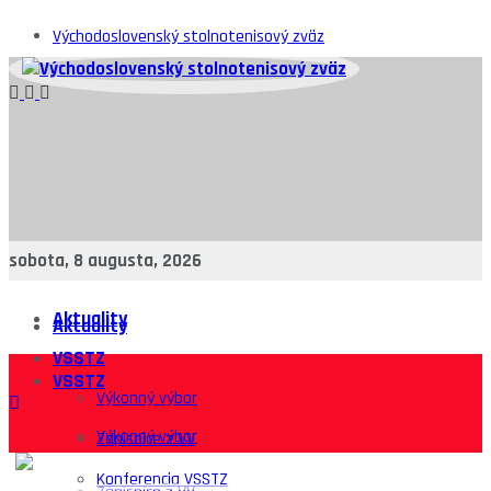
Východoslovenský stolnotenisový zväz
sobota, 8 augusta, 2026
Aktuality
Aktuality
VSSTZ
VSSTZ
Výkonný výbor
Výkonný výbor
Zápisnice z VV
Konferencia VSSTZ