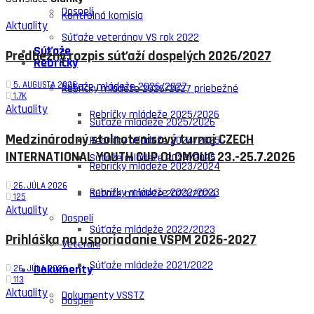
Dospelí
Kontrolná komisia
Aktuality
Súťaže veteránov VS rok 2022
Súťaže
Predbežný rozpis súťaží dospelých 2026/2027
Rebríčky
5. AUGUSTA 2026
Súťaže mládeže 2026/2027
Rebríčky mládeže 2026/2027 priebežné
1.7K
Aktuality
Rebríčky mládeže 2025/2026
Súťaže mládeže 2025/2026
Medzinárodný stolnotenisový turnaj CZECH
Rebríčky mládeže 2024/2025
INTERNATIONAL YOUTH CUP OLOMOUC 23.-25.7.2026
Súťaže mládeže 2024/2025
Rebríčky mládeže 2023/2024
26. JÚLA 2026
Rebríčky mládeže 2022/2023
Súťaže mládeže 2023/2024
125
Aktuality
Dospelí
Súťaže mládeže 2022/2023
Prihláška na usporiadanie VSPM 2026-2027
Veteráni
Súťaže mládeže 2021/2022
Dokumenty
26. JÚLA 2026
113
Aktuality
Dokumenty VSSTZ
Dospelí