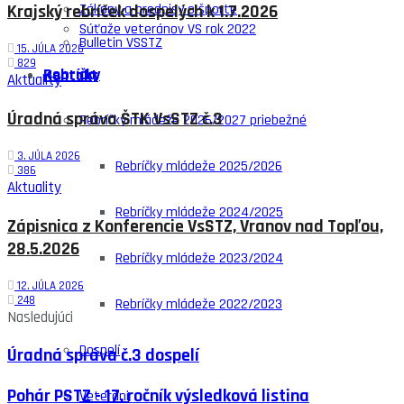
Zákony a predpisy o športe
Krajský rebríček dospelých k 1.7.2026
Súťaže veteránov VS rok 2022
Bulletin VSSTZ
15. JÚLA 2026
829
Rebríčky
Kontakt
Aktuality
Úradná správa ŠTK VsSTZ č.3
Rebríčky mládeže 2026/2027 priebežné
3. JÚLA 2026
Rebríčky mládeže 2025/2026
386
Aktuality
Rebríčky mládeže 2024/2025
Zápisnica z Konferencie VsSTZ, Vranov nad Topľou,
28.5.2026
Rebríčky mládeže 2023/2024
12. JÚLA 2026
248
Rebríčky mládeže 2022/2023
Nasledujúci
Dospelí
Úradná správa č.3 dospelí
Pohár PSTZ - 17. ročník výsledková listina
Veteráni