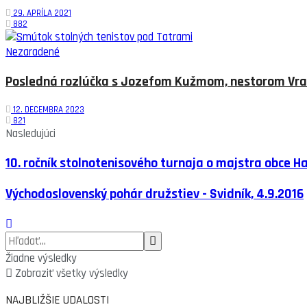
29. APRÍLA 2021
882
Nezaradené
Posledná rozlúčka s Jozefom Kužmom, nestorom Vra
12. DECEMBRA 2023
821
Nasledujúci
10. ročník stolnotenisového turnaja o majstra obce H
Východoslovenský pohár družstiev - Svidník, 4.9.2016
Žiadne výsledky
Zobraziť všetky výsledky
NAJBLIŽŠIE UDALOSTI