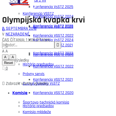
Zápisnice z VV
Konferencia VsSTZ 2025
Konferencia VSSTZ
Konferencia VsSTZ 2024
Olympijská kvapka krvi
Konferencia VsSTZ 2023
Konferencia VsSTZ 2025
2. SEPTEMBRA 2016
V
NEZARADENÉ
Konferencia VSSTZ 2022
ČAS ČÍTANIA: 1 MIN ČÍTANIA
Konferencia VsSTZ 2024
Konferencia VSSTZ 2021
0
A
A
Konferencia VsSTZ 2023
Konferencia VSSTZ 2020
A
A
Žiadne výsledky
Reset
História predsedov
Konferencia VSSTZ 2022
0
Právny servis
Konferencia VSSTZ 2021
Zobraziť všetky výsledky
Zosnulí členovia VsSTZ
Komisie
Konferencia VSSTZ 2020
Športovo-technická komisia
História predsedov
Komisia mládeže