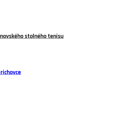
novského stolného tenisu
arichovce