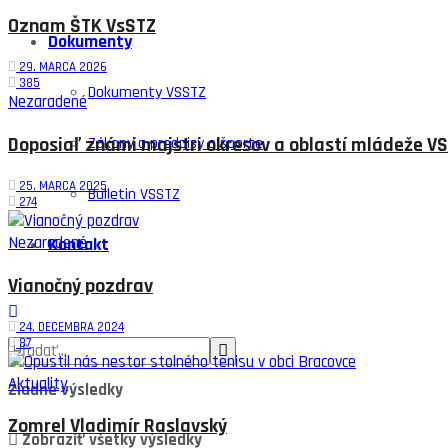
Oznam ŠTK VsSTZ
Dokumenty
29. MARCA 2026
385
Dokumenty VSSTZ
Nezaradené
Doposiaľ známi majstri okresov a oblastí mládeže VS
Zákony a predpisy o športe
25. MARCA 2025
Bulletin VSSTZ
274
Nezaradené
Kontakt
Vianočný pozdrav
24. DECEMBRA 2024
87
Aktuality
Žiadne výsledky
Zomrel Vladimír Raslavský
Zobraziť všetky výsledky