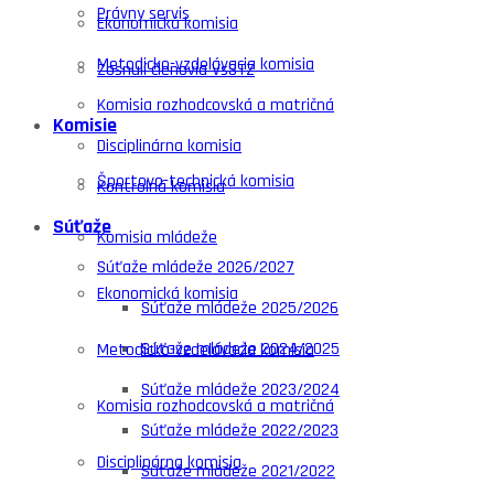
Právny servis
Ekonomická komisia
Metodicko-vzdelávacia komisia
Zosnulí členovia VsSTZ
Komisia rozhodcovská a matričná
Komisie
Disciplinárna komisia
Športovo-technická komisia
Kontrolná komisia
Súťaže
Komisia mládeže
Súťaže mládeže 2026/2027
Ekonomická komisia
Súťaže mládeže 2025/2026
Súťaže mládeže 2024/2025
Metodicko-vzdelávacia komisia
Súťaže mládeže 2023/2024
Komisia rozhodcovská a matričná
Súťaže mládeže 2022/2023
Disciplinárna komisia
Súťaže mládeže 2021/2022