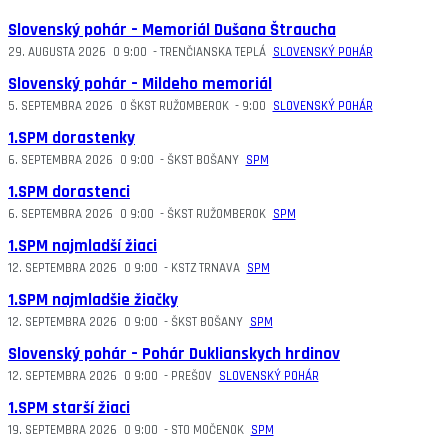
Slovenský pohár – Memoriál Dušana Štraucha
29. AUGUSTA 2026
O
9:00
-
TRENČIANSKA TEPLÁ
SLOVENSKÝ POHÁR
Slovenský pohár – Mildeho memoriál
5. SEPTEMBRA 2026
O
ŠKST RUŽOMBEROK
-
9:00
SLOVENSKÝ POHÁR
1.SPM dorastenky
6. SEPTEMBRA 2026
O
9:00
-
ŠKST BOŠANY
SPM
1.SPM dorastenci
6. SEPTEMBRA 2026
O
9:00
-
ŠKST RUŽOMBEROK
SPM
1.SPM najmladší žiaci
12. SEPTEMBRA 2026
O
9:00
-
KSTZ TRNAVA
SPM
1.SPM najmladšie žiačky
12. SEPTEMBRA 2026
O
9:00
-
ŠKST BOŠANY
SPM
Slovenský pohár – Pohár Duklianskych hrdinov
12. SEPTEMBRA 2026
O
9:00
-
PREŠOV
SLOVENSKÝ POHÁR
1.SPM starší žiaci
19. SEPTEMBRA 2026
O
9:00
-
STO MOČENOK
SPM