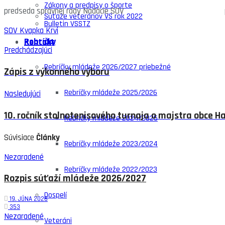
Zákony a predpisy o športe
predseda správnej rady Nadácie SOV prez
Súťaže veteránov VS rok 2022
Bulletin VSSTZ
SOV Kvapka Krvi
Rebríčky
Kontakt
Predchádzajúci
Rebríčky mládeže 2026/2027 priebežné
Zápis z výkonného výboru
Rebríčky mládeže 2025/2026
Nasledujúci
10. ročník stolnotenisového turnaja o majstra obce H
Rebríčky mládeže 2024/2025
Súvisiace
Články
Rebríčky mládeže 2023/2024
Nezaradené
Rebríčky mládeže 2022/2023
Rozpis súťaží mládeže 2026/2027
Dospelí
19. JÚNA 2026
353
Nezaradené
Veteráni