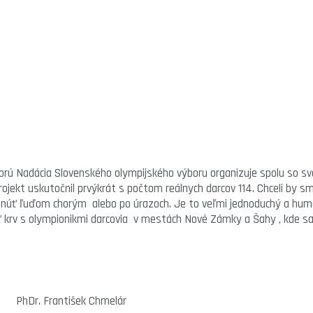
ktorú Nadácia Slovenského olympijského výboru organizuje spolu so
jekt uskutočnil prvýkrát s počtom reálnych darcov 114. Chceli by sm
kytnúť ľuďom chorým alebo po úrazoch. Je to veľmi jednoduchý a hum
ať krv s olympionikmi darcovia v mestách Nové Zámky a Šahy , kde sa
ntišek Chmelár