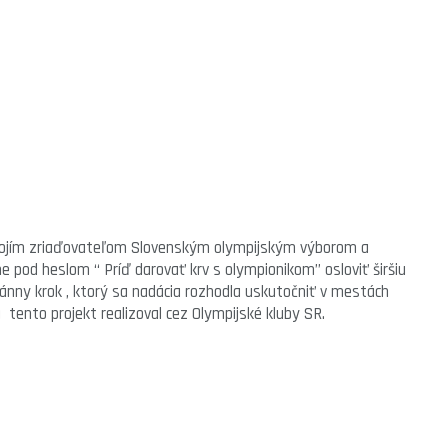
 svojím zriaďovateľom Slovenským olympijským výborom a
e pod heslom “ Príď darovať krv s olympionikom” osloviť širšiu
ánny krok , ktorý sa nadácia rozhodla uskutočniť v mestách
 tento projekt realizoval cez Olympijské kluby SR.