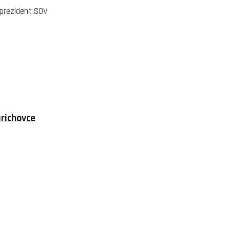
ident SOV
arichovce