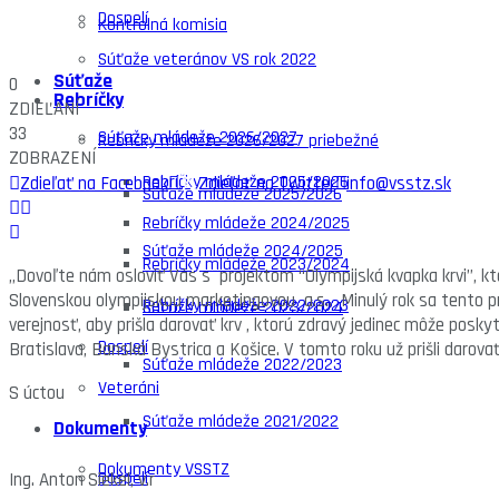
Dospelí
Kontrolná komisia
Súťaže veteránov VS rok 2022
Súťaže
0
Rebríčky
ZDIEĽANÍ
33
Súťaže mládeže 2026/2027
Rebríčky mládeže 2026/2027 priebežné
ZOBRAZENÍ
Rebríčky mládeže 2025/2026
Zdieľať na Facebook
Zdieľať na Twitter
info@vsstz.sk
Súťaže mládeže 2025/2026
Rebríčky mládeže 2024/2025
Súťaže mládeže 2024/2025
Rebríčky mládeže 2023/2024
„Dovoľte nám osloviť Vás s projektom “Olympijská kvapka krvi”, 
Slovenskou olympijskou marketingovou a.s.. Minulý rok sa tento pro
Rebríčky mládeže 2022/2023
Súťaže mládeže 2023/2024
verejnosť, aby prišla darovať krv , ktorú zdravý jedinec môže pos
Dospelí
Bratislava, Banská Bystrica a Košice. V tomto roku už prišli darov
Súťaže mládeže 2022/2023
Veteráni
S úctou
Súťaže mládeže 2021/2022
Dokumenty
Dokumenty VSSTZ
Dospelí
Ing. Anton Siekel, v.r PhDr. Fra