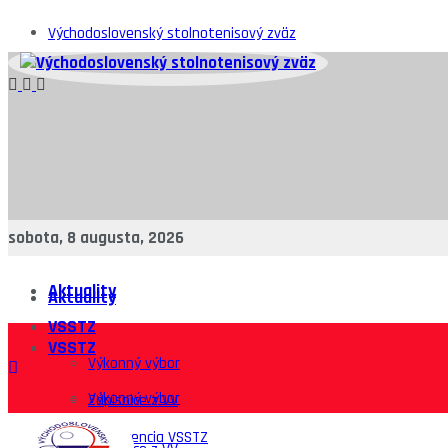
Východoslovenský stolnotenisový zväz
sobota, 8 augusta, 2026
Aktuality
Aktuality
VSSTZ
VSSTZ
Výkonný výbor
Výkonný výbor
Zápisnice z VV
Konferencia VSSTZ