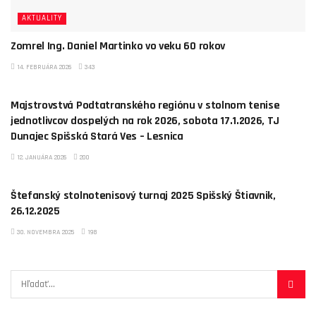
AKTUALITY
Zomrel Ing. Daniel Martinko vo veku 60 rokov
14. FEBRUÁRA 2026
343
PSTZ POPRAD
Majstrovstvá Podtatranského regiónu v stolnom tenise
jednotlivcov dospelých na rok 2026, sobota 17.1.2026, TJ
Dunajec Spišská Stará Ves – Lesnica
12. JANUÁRA 2026
200
PSTZ POPRAD
Štefanský stolnotenisový turnaj 2025 Spišský Štiavnik,
26.12.2025
30. NOVEMBRA 2025
198