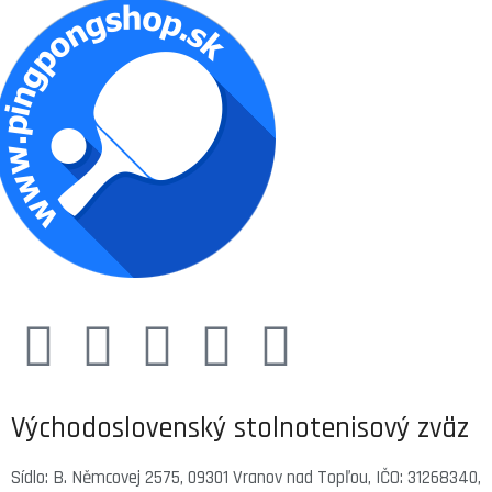
Východoslovenský stolnotenisový zväz
Sídlo: B. Němcovej 2575, 09301 Vranov nad Topľou, IČO: 31268340,