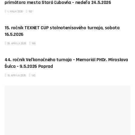
primátora mesta Stará Ľubovňa – nedeľa 24.5.2026
1. MÁJA 2026
153
PSTZ POPRAD
15. ročník TEXNET CUP stolnotenisového turnaja, sobota
16.5.2026
28. APRÍLA 2026
169
PSTZ POPRAD
44. ročník Veľkonočného turnaja – Memoriál PHDr. Miroslava
Šulca – 9.5.2026 Poprad
16. APRÍLA 2026
142