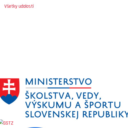
Všetky udalosti
SLOVENSKÝ ŠPORTOVÝ PORTÁL
STOLNÝ TENIS DO ŠKÔL