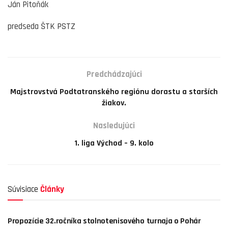
Ján Pitoňák
predseda ŠTK PSTZ
Predchádzajúci
Majstrovstvá Podtatranského regiónu dorastu a starších
žiakov.
Nasledujúci
1. liga Východ – 9. kolo
Súvisiace
Články
PSTZ POPRAD
Propozície 32.ročníka stolnotenisového turnaja o Pohár