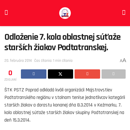
Odloženie 7. kola oblastnej súťaže
starších žiakov Podtatranskej.
A
20. februára 2014
Čas čítania: 1 min čítania
A
0
ZDIEĽANÍ
ŠTK PSTZ Poprad odkladá kvôli organizácii Majstrovstiev
Podtatranského regiónu v stolnom tenise jednotlivcov kategórii
starších žiakov a dorastu konanej dňa 8.3.2014 v Kežmarku, 7.
kolo oblastnej súťaže starších žiakov skupiny Podtatranskej na
deň 15.3.2014.