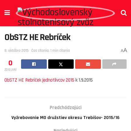
ObSTZ HE Rebríček
A
8. októbra 2015
Čas čítania: 1 min čítania
A
0
ZDIEĽANÍ
ObSTZ HE Rebríček jednotlivcov 2015
k 1.9.2015
Predchádzajúci
Vyžrebovanie MO družstiev okresu Trebišov- 2015/16
Nasledujúci