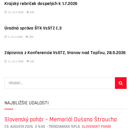
Krajský rebríček dospelých k 1.7.2026
15. JÚLA 2026
825
AKTUALITY
Úradná správa ŠTK VsSTZ č.3
3. JÚLA 2026
385
AKTUALITY
Zápisnica z Konferencie VsSTZ, Vranov nad Topľou, 28.5.2026
12. JÚLA 2026
248
NAJBLIŽŠIE UDALOSTI
Slovenský pohár – Memoriál Dušana Štraucha
29. AUGUSTA 2026
O
9:00
-
TRENČIANSKA TEPLÁ
SLOVENSKÝ POHÁR