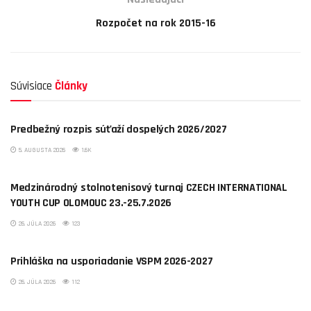
Rozpočet na rok 2015-16
Súvisiace
Články
AKTUALITY
Predbežný rozpis súťaží dospelých 2026/2027
5. AUGUSTA 2026
1.6K
AKTUALITY
Medzinárodný stolnotenisový turnaj CZECH INTERNATIONAL
YOUTH CUP OLOMOUC 23.-25.7.2026
26. JÚLA 2026
123
AKTUALITY
Prihláška na usporiadanie VSPM 2026-2027
26. JÚLA 2026
112
AKTUALITY