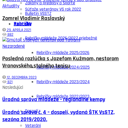
Zákony a predpisy o športe
Aktuality
Súťaže veteránov VS rok 2022
Bulletin VSSTZ
Zomrel Vladimír Raslavský
Rebríčky
Kontakt
29. APRÍLA 2021
882
Rebríčky mládeže 2026/2027 priebežné
Nezaradené
Rebríčky mládeže 2025/2026
Posledná rozlúčka s Jozefom Kužmom, nestorom
Vranovského stolného tenisu
Rebríčky mládeže 2024/2025
12. DECEMBRA 2023
Rebríčky mládeže 2023/2024
821
Nasledujúci
Rebríčky mládeže 2022/2023
Úradná správa mládeže - regionálne kempy
Dospelí
Úradná správa č. 4 – dospelí, vydaná ŠTK VsSTZ,
sezóna 2019/2020.
Veteráni