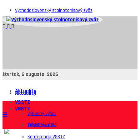
Východoslovenský stolnotenisový zväz
štvrtok, 6 augusta, 2026
Aktuality
Aktuality
VSSTZ
VSSTZ
Výkonný výbor
Výkonný výbor
Zápisnice z VV
Konferencia VSSTZ