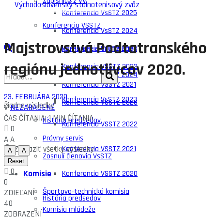
Zápisnice z VV
Konferencia VsSTZ 2025
Konferencia VSSTZ
Konferencia VsSTZ 2024
Majstrovstvá Podtatranského
Konferencia VsSTZ 2023
Konferencia VsSTZ 2025
regiónu jednotlivcov 2020.
Konferencia VSSTZ 2022
Konferencia VsSTZ 2024
Konferencia VSSTZ 2021
23. FEBRUÁRA 2020
Konferencia VsSTZ 2023
Konferencia VSSTZ 2020
Žiadne výsledky
V
NEZARADENÉ
ČAS ČÍTANIA: 1 MIN ČÍTANIA
História predsedov
Konferencia VSSTZ 2022
0
Právny servis
A
A
Zobraziť všetky výsledky
Konferencia VSSTZ 2021
A
A
Zosnulí členovia VsSTZ
Reset
0
Komisie
Konferencia VSSTZ 2020
0
Športovo-technická komisia
ZDIEĽANÍ
História predsedov
40
Komisia mládeže
ZOBRAZENÍ