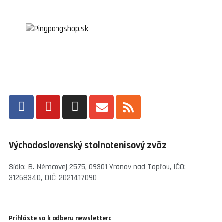
Východoslovenský stolnotenisový zväz
Sídlo: B. Němcovej 2575, 09301 Vranov nad Topľou, IČO:
31268340, DIČ: 2021417090
Prihláste sa k odberu newslettera