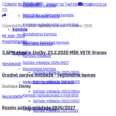
Právny servis
Zdieľať na Facebook
Zdieľať na Twitter
info@vsstz.sk
Ekonomická komisia
Metodicko-vzdelávacia komisia
Zosnulí členovia VsSTZ
Komisia rozhodcovská a matričná
Usporiadateľ – ŠKST Spišský Štvrtok – 1. marec 2020
Komisie
Disciplinárna komisia
Mr_jedn_2020
Predchádzajúci
Športovo-technická komisia
Kontrolná komisia
3.SPM staršie žiačky, 23.2.2020 MŠK VSTK Vranov
Súťaže
Komisia mládeže
Súťaže mládeže 2026/2027
Nasledujúci
Ekonomická komisia
Súťaže mládeže 2025/2026
Úradná správa mládeže – regionálne kempy
Súťaže mládeže 2024/2025
Metodicko-vzdelávacia komisia
Súvisiace
Články
Súťaže mládeže 2023/2024
Komisia rozhodcovská a matričná
Nezaradené
Súťaže mládeže 2022/2023
Rozpis súťaží mládeže 2026/2027
Disciplinárna komisia
Súťaže mládeže 2021/2022