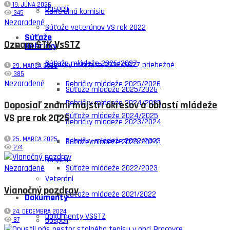
19. JÚNA 2026
Dospelí
Kontrolná komisia
345
Nezaradené
Súťaže veteránov VS rok 2022
Súťaže
Oznam ŠTK VsSTZ
Rebríčky
Súťaže mládeže 2026/2027
Rebríčky mládeže 2026/2027 priebežné
29. MARCA 2026
385
Nezaradené
Rebríčky mládeže 2025/2026
Súťaže mládeže 2025/2026
Rebríčky mládeže 2024/2025
Doposiaľ známi majstri okresov a oblastí mládeže
Súťaže mládeže 2024/2025
VS pre rok 2025
Rebríčky mládeže 2023/2024
25. MARCA 2025
Rebríčky mládeže 2022/2023
Súťaže mládeže 2023/2024
274
Dospelí
Súťaže mládeže 2022/2023
Nezaradené
Veteráni
Vianočný pozdrav
Súťaže mládeže 2021/2022
Dokumenty
24. DECEMBRA 2024
Dokumenty VSSTZ
Dospelí
87