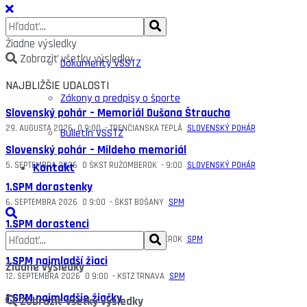
Dokumenty
Žiadne výsledky
Zobraziť všetky výsledky
Dokumenty VSSTZ
NAJBLIŽŠIE UDALOSTI
Zákony a predpisy o športe
Slovenský pohár – Memoriál Dušana Štraucha
29. AUGUSTA 2026
O
9:00
-
TRENČIANSKA TEPLÁ
SLOVENSKÝ POHÁR
Bulletin VSSTZ
Slovenský pohár – Mildeho memoriál
Kontakt
5. SEPTEMBRA 2026
O
ŠKST RUŽOMBEROK
-
9:00
SLOVENSKÝ POHÁR
1.SPM dorastenky
6. SEPTEMBRA 2026
O
9:00
-
ŠKST BOŠANY
SPM
1.SPM dorastenci
6. SEPTEMBRA 2026
O
9:00
-
ŠKST RUŽOMBEROK
SPM
1.SPM najmladší žiaci
Žiadne výsledky
12. SEPTEMBRA 2026
O
9:00
-
KSTZ TRNAVA
SPM
1.SPM najmladšie žiačky
Zobraziť všetky výsledky