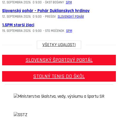
12. SEPTEMBRA 2026
O
9:00
-
ŠKST BOŠANY
SPM
Slovenský pohár – Pohár Duklianskych hrdinov
12. SEPTEMBRA 2026
O
9:00
-
PREŠOV
SLOVENSKÝ POHÁR
1.SPM starší žiaci
19. SEPTEMBRA 2026
O
9:00
-
STO MOČENOK
SPM
VŠETKY UDALOSTI
SLOVENSKÝ ŠPORTOVÝ PORTÁL
STOLNÝ TENIS DO ŠKÔL