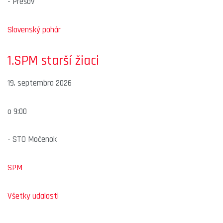
-
Prešov
Slovenský pohár
1.SPM starší žiaci
19. septembra 2026
o
9:00
-
STO Močenok
SPM
Všetky udalosti