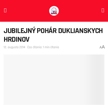
JUBILEJNÝ POHÁR DUKLIANSKYCH
HRDINOV
A
12. augusta 2014
Čas čítania: 1 min čítania
A