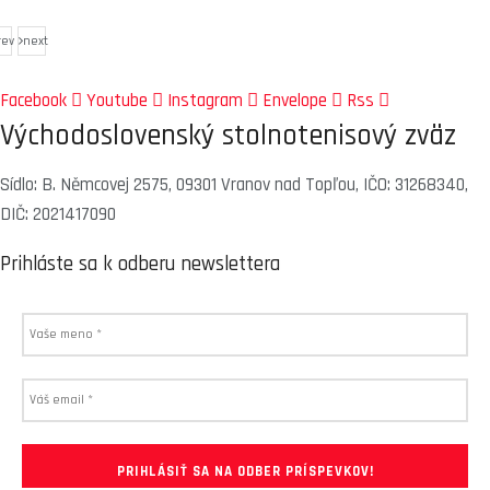
rev
next
Facebook
Youtube
Instagram
Envelope
Rss
Východoslovenský stolnotenisový zväz
Sídlo: B. Němcovej 2575, 09301 Vranov nad Topľou, IČO: 31268340,
DIČ: 2021417090
Prihláste sa k odberu newslettera