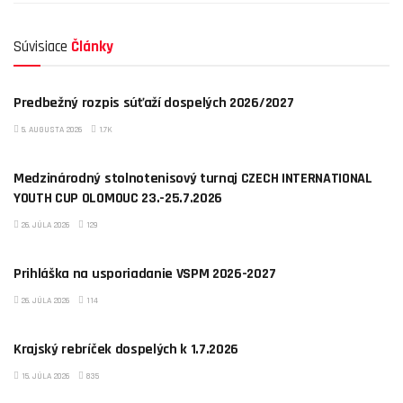
Súvisiace
Články
AKTUALITY
Predbežný rozpis súťaží dospelých 2026/2027
5. AUGUSTA 2026
1.7K
AKTUALITY
Medzinárodný stolnotenisový turnaj CZECH INTERNATIONAL
YOUTH CUP OLOMOUC 23.-25.7.2026
26. JÚLA 2026
129
AKTUALITY
Prihláška na usporiadanie VSPM 2026-2027
26. JÚLA 2026
114
AKTUALITY
Krajský rebríček dospelých k 1.7.2026
15. JÚLA 2026
835
AKTUALITY