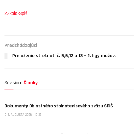
2.-kolo-Spiš
Predchádzajúci
Preloženie stretnutí č. 5,6,12 a 13 – 2. ligy mužov.
Súvisiace
Články
OBSTZ SPIŠ
Dokumenty Oblastného stolnotenisového zväzu SPIŠ
5. AUGUSTA 2026
23
OBSTZ SPIŠ