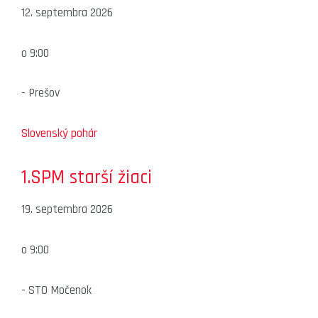
12. septembra 2026
o
9:00
-
Prešov
Slovenský pohár
1.SPM starší žiaci
19. septembra 2026
o
9:00
-
STO Močenok