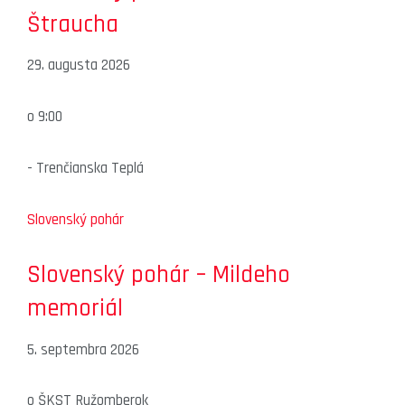
Štraucha
29. augusta 2026
o
9:00
-
Trenčianska Teplá
Slovenský pohár
Slovenský pohár – Mildeho
memoriál
5. septembra 2026
o
ŠKST Ružomberok