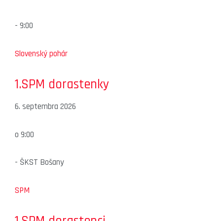
-
9:00
Slovenský pohár
1.SPM dorastenky
6. septembra 2026
o
9:00
-
ŠKST Bošany
SPM
1.SPM dorastenci