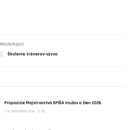
Nasledujúci
Školenie trénerov-výzva
OBSTZ SPIŠ
Propozície Majstrovstvá SPIŠA mužov a žien 2026
13. NOVEMBRA 2025
150
OBSTZ SPIŠ