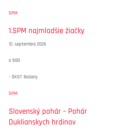
SPM
1.SPM najmladšie žiačky
12. septembra 2026
o
9:00
-
ŠKST Bošany
SPM
Slovenský pohár – Pohár
Duklianskych hrdinov