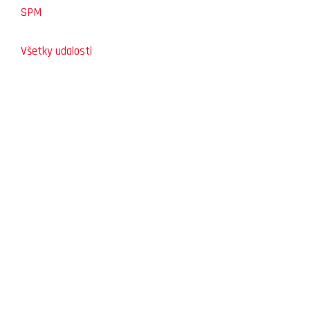
SPM
Všetky udalosti
SLOVENSKÝ ŠPORTOVÝ PORTÁL
STOLNÝ TENIS DO ŠKÔL