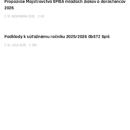
Propozície Majstrovstvá SPIŠA mladších žiakov a dorastencov
2026
13. NOVEMBRA 2025
82
OBSTZ SPIŠ
Podklady k súťažnému ročníku 2025/2026 ObSTZ Spiš
13. JÚLA 2025
254