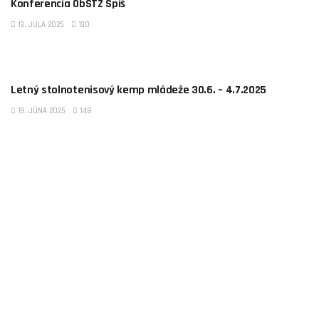
Konferencia ObSTZ Spiš
13. JÚLA 2025
130
AKTUALITY
Letný stolnotenisový kemp mládeže 30.6. – 4.7.2025
19. JÚNA 2025
148