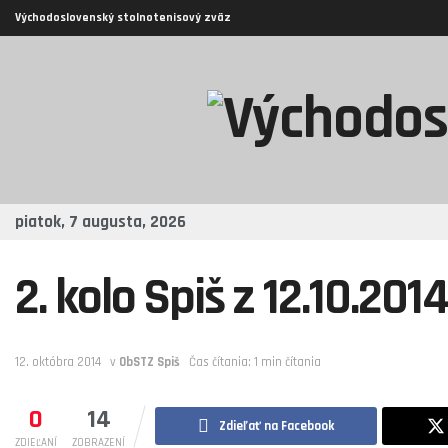
Východoslovenský stolnotenisový zväz
piatok, 7 augusta, 2026
2. kolo Spiš z 12.10.2014
12. októbra 2014
v
ObSTZ Spiš
Čas čítania: 1 min čítania
0
14
Zdieľať na Facebook
ZDIEĽANÍ
ZOBRAZENÍ