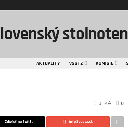
AKTUALITY
VSSTZ
KOMISIE
0
A
0
A
Zdieľať na Twitter
info@vsstz.sk