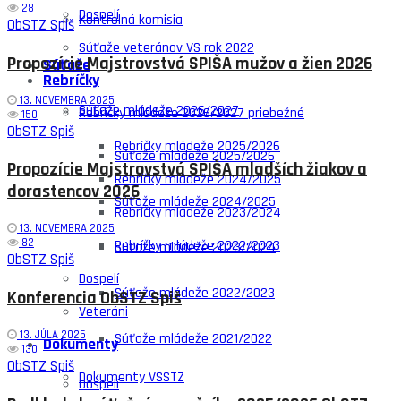
28
Dospelí
Kontrolná komisia
ObSTZ Spiš
Súťaže veteránov VS rok 2022
Propozície Majstrovstvá SPIŠA mužov a žien 2026
Súťaže
Rebríčky
13. NOVEMBRA 2025
Súťaže mládeže 2026/2027
Rebríčky mládeže 2026/2027 priebežné
150
ObSTZ Spiš
Rebríčky mládeže 2025/2026
Súťaže mládeže 2025/2026
Propozície Majstrovstvá SPIŠA mladších žiakov a
Rebríčky mládeže 2024/2025
dorastencov 2026
Súťaže mládeže 2024/2025
Rebríčky mládeže 2023/2024
13. NOVEMBRA 2025
82
Rebríčky mládeže 2022/2023
Súťaže mládeže 2023/2024
ObSTZ Spiš
Dospelí
Súťaže mládeže 2022/2023
Konferencia ObSTZ Spiš
Veteráni
13. JÚLA 2025
Súťaže mládeže 2021/2022
Dokumenty
130
ObSTZ Spiš
Dokumenty VSSTZ
Dospelí