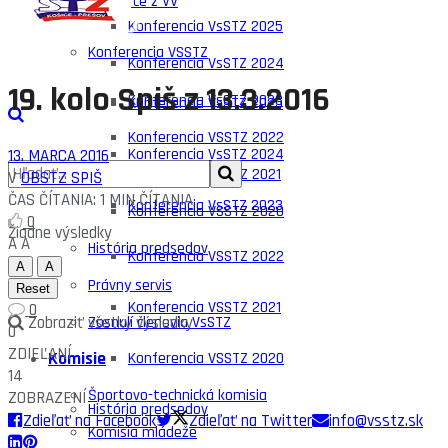
Zápisnice z VV
Konferencia VsSTZ 2025
Konferencia VSSTZ
Konferencia VsSTZ 2024
19. kolo Spiš z 13.3.2016
Konferencia VsSTZ 2023
Konferencia VsSTZ 2025
Konferencia VSSTZ 2022
Konferencia VsSTZ 2024
13. MARCA 2016
Konferencia VSSTZ 2021
V
OBSTZ SPIŠ
ČAS ČÍTANIA: 1 MIN ČÍTANIA
Konferencia VsSTZ 2023
Konferencia VSSTZ 2020
0
Žiadne výsledky
A
A
História predsedov
Konferencia VSSTZ 2022
A
A
Právny servis
Reset
Konferencia VSSTZ 2021
0
Zobraziť všetky výsledky
Zosnulí členovia VsSTZ
0
ZDIEĽANÍ
Komisie
Konferencia VSSTZ 2020
14
Športovo-technická komisia
ZOBRAZENÍ
História predsedov
Zdieľať na Facebook
Zdieľať na Twitter
info@vsstz.sk
Komisia mládeže