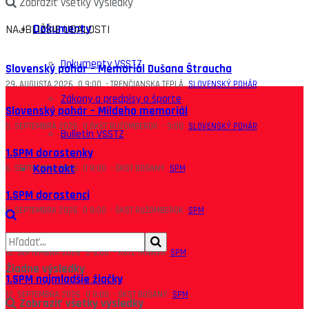
Zobraziť všetky výsledky
Dokumenty
NAJBLIŽŠIE UDALOSTI
Dokumenty VSSTZ
Slovenský pohár – Memoriál Dušana Štraucha
29. AUGUSTA 2026
O
9:00
-
TRENČIANSKA TEPLÁ
SLOVENSKÝ POHÁR
Zákony a predpisy o športe
Slovenský pohár – Mildeho memoriál
5. SEPTEMBRA 2026
O
ŠKST RUŽOMBEROK
-
9:00
SLOVENSKÝ POHÁR
Bulletin VSSTZ
1.SPM dorastenky
Kontakt
6. SEPTEMBRA 2026
O
9:00
-
ŠKST BOŠANY
SPM
1.SPM dorastenci
6. SEPTEMBRA 2026
O
9:00
-
ŠKST RUŽOMBEROK
SPM
1.SPM najmladší žiaci
12. SEPTEMBRA 2026
O
9:00
-
KSTZ TRNAVA
SPM
Žiadne výsledky
1.SPM najmladšie žiačky
12. SEPTEMBRA 2026
O
9:00
-
ŠKST BOŠANY
SPM
Zobraziť všetky výsledky