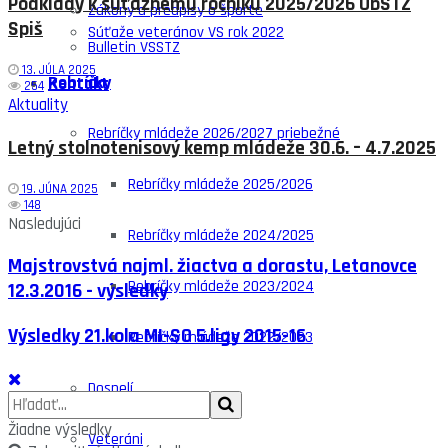
Podklady k súťažnému ročníku 2025/2026 ObSTZ
Zákony a predpisy o športe
Spiš
Súťaže veteránov VS rok 2022
Bulletin VSSTZ
13. JÚLA 2025
Rebríčky
Kontakt
254
Aktuality
Rebríčky mládeže 2026/2027 priebežné
Letný stolnotenisový kemp mládeže 30.6. – 4.7.2025
Rebríčky mládeže 2025/2026
19. JÚNA 2025
148
Nasledujúci
Rebríčky mládeže 2024/2025
Majstrovstvá najml. žiactva a dorastu, Letanovce
Rebríčky mládeže 2023/2024
12.3.2016 - výsledky
Výsledky 21.kola MI-SO 5.ligy 2015-16
Rebríčky mládeže 2022/2023
Dospelí
Žiadne výsledky
Veteráni