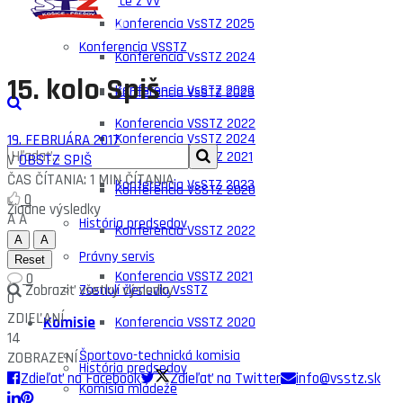
Zápisnice z VV
Konferencia VsSTZ 2025
Konferencia VSSTZ
Konferencia VsSTZ 2024
15. kolo Spiš
Konferencia VsSTZ 2023
Konferencia VsSTZ 2025
Konferencia VSSTZ 2022
Konferencia VsSTZ 2024
19. FEBRUÁRA 2017
Konferencia VSSTZ 2021
V
OBSTZ SPIŠ
ČAS ČÍTANIA: 1 MIN ČÍTANIA
Konferencia VsSTZ 2023
Konferencia VSSTZ 2020
0
Žiadne výsledky
A
A
História predsedov
Konferencia VSSTZ 2022
A
A
Právny servis
Reset
Konferencia VSSTZ 2021
0
Zobraziť všetky výsledky
Zosnulí členovia VsSTZ
0
ZDIEĽANÍ
Komisie
Konferencia VSSTZ 2020
14
Športovo-technická komisia
ZOBRAZENÍ
História predsedov
Zdieľať na Facebook
Zdieľať na Twitter
info@vsstz.sk
Komisia mládeže