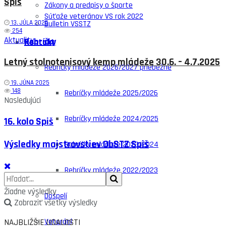
Spiš
Zákony a predpisy o športe
Súťaže veteránov VS rok 2022
13. JÚLA 2025
Bulletin VSSTZ
254
Aktuality
Rebríčky
Kontakt
Letný stolnotenisový kemp mládeže 30.6. – 4.7.2025
Rebríčky mládeže 2026/2027 priebežné
19. JÚNA 2025
148
Rebríčky mládeže 2025/2026
Nasledujúci
Rebríčky mládeže 2024/2025
16. kolo Spiš
Výsledky majstrovstiev ObSTZ Spiš
Rebríčky mládeže 2023/2024
Rebríčky mládeže 2022/2023
Žiadne výsledky
Dospelí
Zobraziť všetky výsledky
Veteráni
NAJBLIŽŠIE UDALOSTI