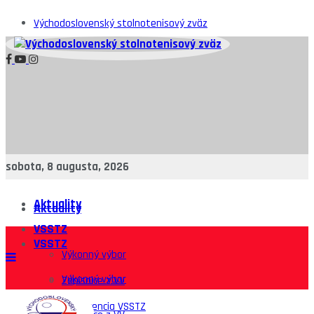
Východoslovenský stolnotenisový zväz
sobota, 8 augusta, 2026
Aktuality
Aktuality
VSSTZ
VSSTZ
Výkonný výbor
Výkonný výbor
Zápisnice z VV
Konferencia VSSTZ