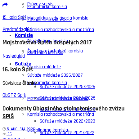
Právny servis
Ekonomická komisia
15. kolo Spiš
Metodicko-vzdelávacia komisia
Zosnulí členovia VsSTZ
Predchádzajúci
Komisia rozhodcovská a matričná
Komisie
Disciplinárna komisia
Majstrovstvá Spiša dospelých 2017
Športovo-technická komisia
Kontrolná komisia
Nasledujúci
Súťaže
Komisia mládeže
16. kolo Spiš
Súťaže mládeže 2026/2027
Ekonomická komisia
Súvisiace
Články
Súťaže mládeže 2025/2026
ObSTZ Spiš
Súťaže mládeže 2024/2025
Metodicko-vzdelávacia komisia
Dokumenty Oblastného stolnotenisového zväzu
Súťaže mládeže 2023/2024
Komisia rozhodcovská a matričná
SPIŠ
Súťaže mládeže 2022/2023
5. AUGUSTA 2026
Disciplinárna komisia
Súťaže mládeže 2021/2022
26