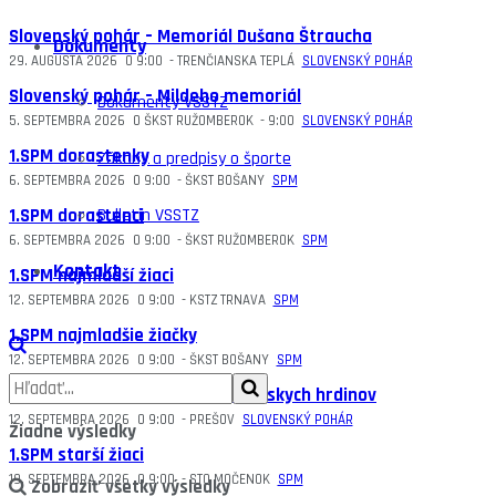
Slovenský pohár – Memoriál Dušana Štraucha
Dokumenty
29. AUGUSTA 2026
O
9:00
-
TRENČIANSKA TEPLÁ
SLOVENSKÝ POHÁR
Slovenský pohár – Mildeho memoriál
Dokumenty VSSTZ
5. SEPTEMBRA 2026
O
ŠKST RUŽOMBEROK
-
9:00
SLOVENSKÝ POHÁR
1.SPM dorastenky
Zákony a predpisy o športe
6. SEPTEMBRA 2026
O
9:00
-
ŠKST BOŠANY
SPM
Bulletin VSSTZ
1.SPM dorastenci
6. SEPTEMBRA 2026
O
9:00
-
ŠKST RUŽOMBEROK
SPM
Kontakt
1.SPM najmladší žiaci
12. SEPTEMBRA 2026
O
9:00
-
KSTZ TRNAVA
SPM
1.SPM najmladšie žiačky
12. SEPTEMBRA 2026
O
9:00
-
ŠKST BOŠANY
SPM
Slovenský pohár – Pohár Duklianskych hrdinov
12. SEPTEMBRA 2026
O
9:00
-
PREŠOV
SLOVENSKÝ POHÁR
Žiadne výsledky
1.SPM starší žiaci
19. SEPTEMBRA 2026
O
9:00
-
STO MOČENOK
SPM
Zobraziť všetky výsledky