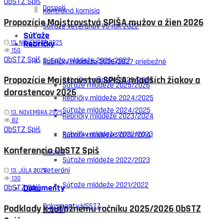
ObSTZ Spiš
Dospelí
Kontrolná komisia
Propozície Majstrovstvá SPIŠA mužov a žien 2026
Súťaže veteránov VS rok 2022
Súťaže
Rebríčky
13. NOVEMBRA 2025
150
ObSTZ Spiš
Súťaže mládeže 2026/2027
Rebríčky mládeže 2026/2027 priebežné
Propozície Majstrovstvá SPIŠA mladších žiakov a
Rebríčky mládeže 2025/2026
Súťaže mládeže 2025/2026
dorastencov 2026
Rebríčky mládeže 2024/2025
Súťaže mládeže 2024/2025
13. NOVEMBRA 2025
Rebríčky mládeže 2023/2024
82
ObSTZ Spiš
Rebríčky mládeže 2022/2023
Súťaže mládeže 2023/2024
Konferencia ObSTZ Spiš
Dospelí
Súťaže mládeže 2022/2023
Veteráni
13. JÚLA 2025
130
Súťaže mládeže 2021/2022
Dokumenty
ObSTZ Spiš
Dokumenty VSSTZ
Podklady k súťažnému ročníku 2025/2026 ObSTZ
Dospelí