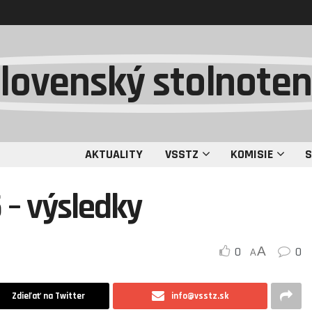
AKTUALITY
VSSTZ
KOMISIE
S
5 – výsledky
0
A
0
A
Zdieľať na Twitter
info@vsstz.sk