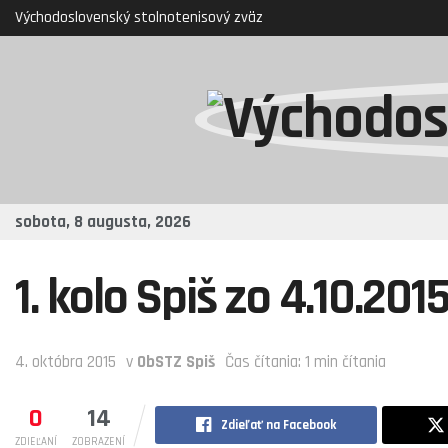
Východoslovenský stolnotenisový zväz
sobota, 8 augusta, 2026
1. kolo Spiš zo 4.10.201
4. októbra 2015
v
ObSTZ Spiš
Čas čítania: 1 min čítania
0
14
Zdieľať na Facebook
ZDIEĽANÍ
ZOBRAZENÍ