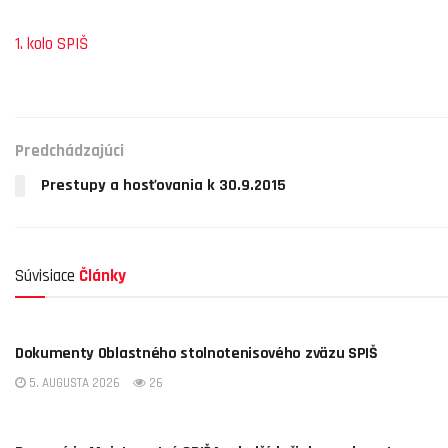
1. kolo SPIŠ
Predchádzajúci
Prestupy a hosťovania k 30.9.2015
Súvisiace
Články
OBSTZ SPIŠ
Dokumenty Oblastného stolnotenisového zväzu SPIŠ
5. AUGUSTA 2026
26
OBSTZ SPIŠ