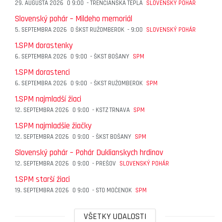
29. AUGUSTA 2026
O
9:00
-
TRENČIANSKA TEPLÁ
SLOVENSKÝ POHÁR
Slovenský pohár – Mildeho memoriál
5. SEPTEMBRA 2026
O
ŠKST RUŽOMBEROK
-
9:00
SLOVENSKÝ POHÁR
1.SPM dorastenky
6. SEPTEMBRA 2026
O
9:00
-
ŠKST BOŠANY
SPM
1.SPM dorastenci
6. SEPTEMBRA 2026
O
9:00
-
ŠKST RUŽOMBEROK
SPM
1.SPM najmladší žiaci
12. SEPTEMBRA 2026
O
9:00
-
KSTZ TRNAVA
SPM
1.SPM najmladšie žiačky
12. SEPTEMBRA 2026
O
9:00
-
ŠKST BOŠANY
SPM
Slovenský pohár – Pohár Duklianskych hrdinov
12. SEPTEMBRA 2026
O
9:00
-
PREŠOV
SLOVENSKÝ POHÁR
1.SPM starší žiaci
19. SEPTEMBRA 2026
O
9:00
-
STO MOČENOK
SPM
VŠETKY UDALOSTI