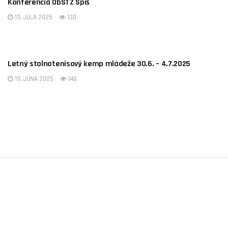
Konferencia ObSTZ Spiš
13. JÚLA 2025
130
AKTUALITY
Letný stolnotenisový kemp mládeže 30.6. – 4.7.2025
19. JÚNA 2025
148