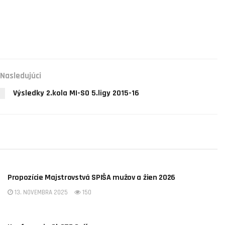
Nasledujúci
Výsledky 2.kola MI-SO 5.ligy 2015-16
OBSTZ SPIŠ
Propozície Majstrovstvá SPIŠA mužov a žien 2026
13. NOVEMBRA 2025
150
OBSTZ SPIŠ