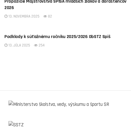
Propozície Majstrovstvá SPIŠA mladších žiakov a dorastencov
2026
13. NOVEMBRA 2025
82
OBSTZ SPIŠ
Podklady k súťažnému ročníku 2025/2026 ObSTZ Spiš
13. JÚLA 2025
254